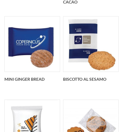
CACAO
pack• Stampa:
Stampa flexo, può e
Butter Cookie 0115
Cuore Di Biscotto Al
Cacao
MINI GINGER BREAD
BISCOTTO AL SESAMO