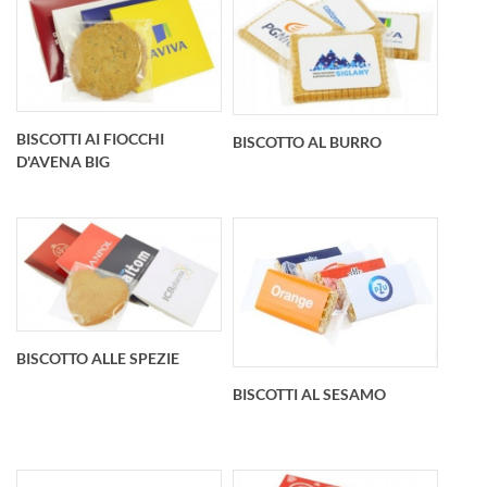
Spice Cookie
Biscotto
BISCOTTI AI FIOCCHI
Personalizzato
BISCOTTO AL BURRO
Biscotto di farina
D'AVENA BIG
d'avena con pezzetti
di cioccolato 4 g
Biscotti ai fiocchi
Biscotto al burro 6gr
BISCOTTO ALLE SPEZIE
d'avena al gusto di
con l'incarto
cocco con semi di
BISCOTTI AL SESAMO
trasparente
girasole Dimensioni
Personalizzato con
della confezione:
un adesivo su
103x93x5
entrambi lati oppure
Dimensioni biscotto:
in scatola