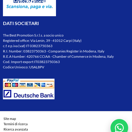
DATI SOCIETARI
The Best Promotion S.r.l.s. a socio unico
Registered office: Via Lenin, 39 - 41012 Carpi (Italy)
c.f. e p.iva (vat) IT 03823750363
R.I. Number: 03823750363 - Companies Register in Modena, Italy
R.E.A Number: 420766 CCIAA - Chamber of Commerce in Modena, Italy
Cod. Import-export IT03823750363
Codice Univoco: USAL8PV
Site map
Termini di ricerca
Ricerca avanzata