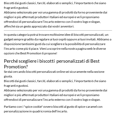
Biscotti dai gusti classici, farciti, elaborati o semplici, l'importante è che siano
fragranti e gustosi.
Promo Slim 0482
Message Cookie
Abbiamo selezionato per voi una gamma di prodotti da forno proveniente dai
migliori e più affermati produttori Italiani ed europei e ve li proponiamo
offrendovi di personalizzare l’incarto esterno con il vostro logo e slogan,
affinchè sia un gesto apprezzato dai vostri avventori.
In questa categoria potrai trovare moltissime idee di biscotti personalizzati, un
gadget sempre gradito da regalare ai tuoi ospiti oppure ai tuoi invitati. Abbiamo a
disposizione tantissimi gusti da cui scegliere e la possibilità di personalizzare
l'incarto come più ti piace. Vieni a scoprire nella nostra pagina web le diverse
opzioni che Best Promotion ti propone!
Perché scegliere i biscotti personalizzati di Best
Promotion?
Se stai cercando biscotti personalizzati online sei sicuramente nella sezione
giusta.
Biscotti dai gusti classici, farciti, elaborati o semplici, l'importante è che siano
fragranti e gustosi.
Abbiamo selezionato per voi una gamma di prodotti da forno proveniente dai
migliori e più affermati produttori Italiani ed europei e ve li proponiamo
offrendovi di personalizzare l’incarto esterno con il vostro logo e slogan.
Partiamo con i "spice cookie" ovvero biscotti al gusto di spice-caramel con
personalizzazione in quadricromia dell'incarto.