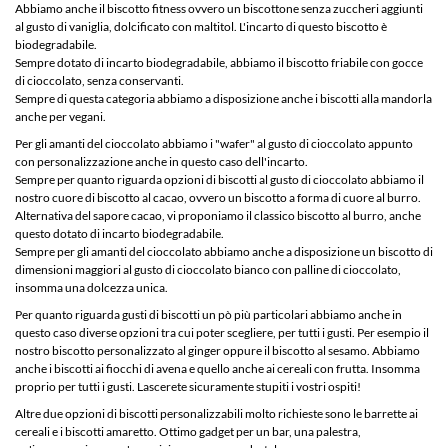
Abbiamo anche il biscotto fitness ovvero un biscottone senza zuccheri aggiunti
al gusto di vaniglia, dolcificato con maltitol. L'incarto di questo biscotto è
biodegradabile.
Sempre dotato di incarto biodegradabile, abbiamo il biscotto friabile con gocce
di cioccolato, senza conservanti.
Sempre di questa categoria abbiamo a disposizione anche i biscotti alla mandorla
anche per vegani.
Per gli amanti del cioccolato abbiamo i "wafer" al gusto di cioccolato appunto
con personalizzazione anche in questo caso dell'incarto.
Sempre per quanto riguarda opzioni di biscotti al gusto di cioccolato abbiamo il
nostro cuore di biscotto al cacao, ovvero un biscotto a forma di cuore al burro.
Alternativa del sapore cacao, vi proponiamo il classico biscotto al burro, anche
questo dotato di incarto biodegradabile.
Sempre per gli amanti del cioccolato abbiamo anche a disposizione un biscotto di
dimensioni maggiori al gusto di cioccolato bianco con palline di cioccolato,
insomma una dolcezza unica.
Per quanto riguarda gusti di biscotti un pò più particolari abbiamo anche in
questo caso diverse opzioni tra cui poter scegliere, per tutti i gusti. Per esempio il
nostro biscotto personalizzato al ginger oppure il biscotto al sesamo. Abbiamo
anche i biscotti ai fiocchi di avena e quello anche ai cereali con frutta. Insomma
proprio per tutti i gusti. Lascerete sicuramente stupiti i vostri ospiti!
Altre due opzioni di biscotti personalizzabili molto richieste sono le barrette ai
cereali e i biscotti amaretto. Ottimo gadget per un bar, una palestra,