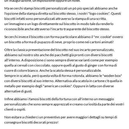
un'inaugurazione, un'esposizione oppure un hotel.
Ma se cerchi stampi biscotti personalizzati un pò più speciali abbiamo anche
l'opzione della stampa diretta sul biscotto stesso, i nostri "logo cookies". Questi
biscotti infatti sono personalizzati attraverso la stampa di una scritta,
un'immagine o un logo direttamente sul biscotto in modo tale da renderlo
riconoscibile anche attraverso l'incarto trasparente del biscotto stesso.
Se cerchi invece il biscotto con forma particolare abbiamo il "mr. cookie" ovvero
un biscotto a forma di pupazzo di neve, proprio come nei cartoni animati!
Oltre la classica presentazione del biscotto nel suo incarto personalizzato,
abbiamo sul nostro sito anche dei pacchetti già pronti con diversi biscotti
all'interno. A disposizione ci sono sempre diverse varianti come per esempio
quella ai cereali con cioccolato, oppure quelli al gusto di ginger con forma di
cuore di colore bianco. Anche la scatola stessa è personalizzabile.
Sempre in scatola, però questa volta di forma rotonda, abbiamo le "woden box"
con diversi biscotti al suo interno. Alternativa alla scatola in cartone c'è quella in
metallo per esempio degli "american cookies". Oppure in latta con diverse
alternative di gusti.
Infine abbiamo i famosi biscotti della fortuna con all'interno un messaggio
personalizzato che sono sempre apprezzati e creano curiosità da parte dei vostri
clienti o ospiti.
Non esitare a chiederci un preventivo per avere maggiori dettagli su tempi di
consegna e biscotti decorati prezzo!