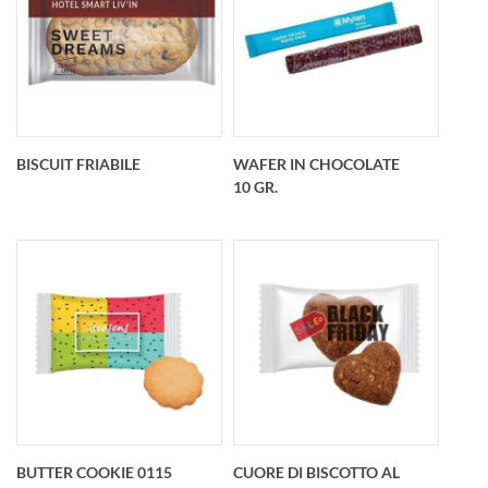
Con mirtilli rossi e
Con i frutti della
semi di chia •
foresta • Dimensioni:
Dimensioni: 11x3
11x3 cm• Peso: 20g•
cm• Peso: 40g•
Confezione: Flow
Confezione: Flow
pack• Stampa:
BISCUIT FRIABILE
WAFER IN CHOCOLATE
pack• Stampa:
Stampa flexo, può
10 GR.
Stampa flexo, può
essere stamp
esser
BISCUIT
Wafer In Chocolate
FRIABILECON
10 gr.
FRUTTI DI FORESTA
• Dimensioni: 10x5
cm• Peso: 12g•
BUTTER COOKIE 0115
CUORE DI BISCOTTO AL
Confezione: Flow