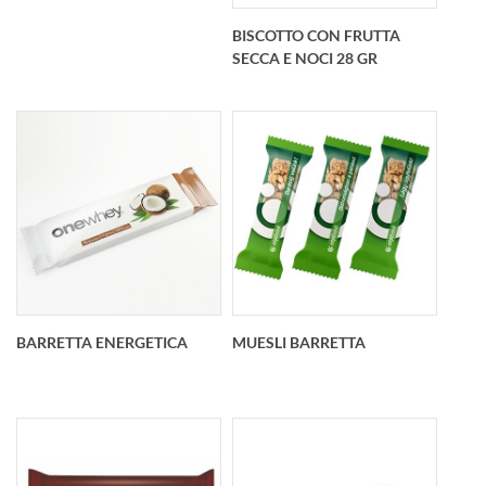
confezione: circa 95 x
confezione: 100 x 96
85 x 17mm
x 20mm
BISCOTTO CON FRUTTA
Dimensione biscotto:
SECCA E NOCI 28 GR
70 x 8mm
Biscotto a forma di
stella ricoperto di
glassa Confezionato
in una scatolina
personalizzata
Biscotto con frutta
Dimensioni biscotto:
secca e noci 28
80 x 80 x 10mm
grQuantita minima
Dimensioni confezio
500 pzDimensioni del
biscotto: 75 x 75 x 15
BARRETTA ENERGETICA
MUESLI BARRETTA
mmDimensioni della
confezione: 100 x 96
x 20 mm