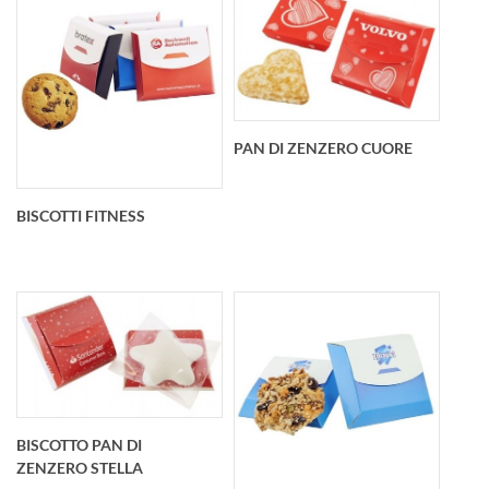
85x5
completamente
personalizzabile.
Biscotto alle spezie a
forma di cuore
Due biscotti al
Dimensioni della
sesamo 26gr.
confezione: 103 x 80
PAN DI ZENZERO CUORE
Dimensione biscotto:
x 5 mm Dimensioni
68 x 37 x 5mm
biscotto: 90 x 80 x 5
Dimensioni della
mm
BISCOTTI FITNESS
confezione: 110 x 48
x 15 mm
Biscotti a forma di
cuore ricoperti di
glassa. Scatolina
personalizzata
Biscotti Fitness 20gr
Dimensioni biscotto:
BISCOTTO PAN DI
con cioccolato e
80 x 85 x 12mm
ZENZERO STELLA
mirtillo Dimensioni
Dimensioni