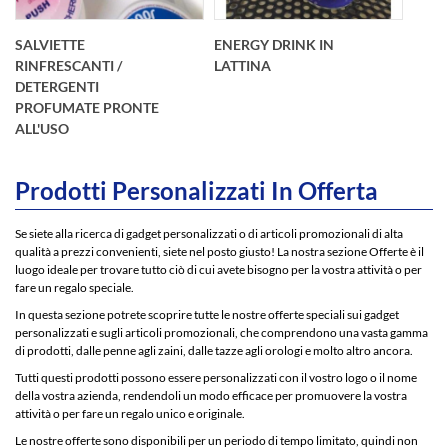
personalizzata acqua
ml. Unicamente
naturale o gassata
acqua minerale
ENERGY DRINK IN
SALVIETTE
Bottiglia
naturale.
LATTINA
RINFRESCANTI /
personalizzata e in
pet trasparente ma p
DETERGENTI
PROFUMATE PRONTE
ALL'USO
Prodotti Personalizzati In Offerta
Se siete alla ricerca di gadget personalizzati o di articoli promozionali di alta
ENERGY DRINK
qualità a prezzi convenienti, siete nel posto giusto! La nostra sezione Offerte è il
Lattina in alluminio
luogo ideale per trovare tutto ciò di cui avete bisogno per la vostra attività o per
(alucan) 25
fare un regalo speciale.
cl.Bevanda
Napkin® GO
In questa sezione potrete scoprire tutte le nostre offerte speciali sui gadget
energizzante con
patented carrier
personalizzati e sugli articoli promozionali, che comprendono una vasta gamma
taurina e
system è un sistema
di prodotti, dalle penne agli zaini, dalle tazze agli orologi e molto altro ancora.
caffeinaaddizionate
brevettato per il
di anidride carbonica
trasporto di
Tutti questi prodotti possono essere personalizzati con il vostro logo o il nome
(leggermente
liquidi che contiene al
della vostra azienda, rendendoli un modo efficace per promuovere la vostra
gassate)Eti
suo interno un
attività o per fare un regalo unico e originale.
tampone in&
Le nostre offerte sono disponibili per un periodo di tempo limitato, quindi non