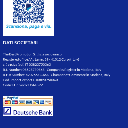
DATI SOCIETARI
The Best Promotion S.r.l.s. a socio unico
Registered office: Via Lenin, 39 - 41012 Carpi (Italy)
c.f. e p.iva (vat) IT 03823750363
R.I. Number: 03823750363 - Companies Register in Modena, Italy
R.E.A Number: 420766 CCIAA - Chamber of Commerce in Modena, Italy
Cod. Import-export IT03823750363
Codice Univoco: USAL8PV