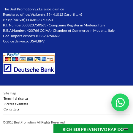
The Best Promotion S.r.l.s. a socio unico
Registered office: Via Lenin, 39 - 41012 Carpi (Italy)
c.f. e p.iva (vat) IT 03823750363
R.I. Number: 03823750363 - Companies Register in Modena, Italy
R.E.A Number: 420766 CCIAA - Chamber of Commerce in Modena, Italy
Cod. Import-export IT03823750363
Codice Univoco: USAL8PV
Site map
Termini di ricerca
Ricerca avanzata
Contattaci
© 2018 BestPromotion. All Rights Reserved.
RICHIEDI PREVENTIVO RAPIDO