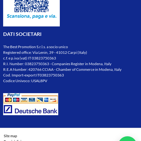
DATI SOCIETARI
The Best Promotion S.r.l.s. a socio unico
Registered office: Via Lenin, 39 - 41012 Carpi (Italy)
c.f. e p.iva (vat) IT 03823750363
R.I. Number: 03823750363 - Companies Register in Modena, Italy
R.E.A Number: 420766 CCIAA - Chamber of Commerce in Modena, Italy
Cod. Import-export IT03823750363
Codice Univoco: USAL8PV
Site map