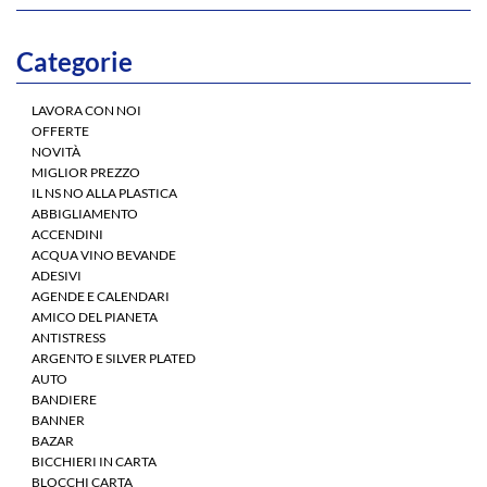
Categorie
LAVORA CON NOI
Banner avvolgibile di
Personalizzate da
OFFERTE
alta qualitá, perfetto
tavolo o da usare
NOVITÀ
da usare in fiera, in un
all'aperto Disponibili
MIGLIOR PREZZO
punto vendita o in un
e con Trasporto
corner.Il tessuto per
Gratuito.Richiedi ora
IL NS NO ALLA PLASTICA
banner leggero e
il tuo Preventivo.
ABBIGLIAMENTO
sostenibile
ACCENDINI
ACQUA VINO BEVANDE
ADESIVI
AGENDE E CALENDARI
AMICO DEL PIANETA
ANTISTRESS
ARGENTO E SILVER PLATED
AUTO
BANDIERE
BANNER
BAZAR
BICCHIERI IN CARTA
BLOCCHI CARTA