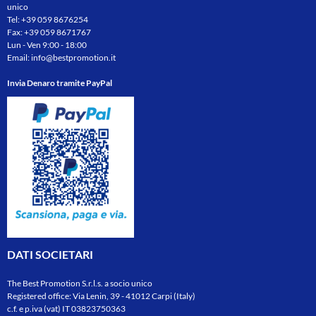
unico
Tel:
+39 059 8676254
Fax: +39 059 8671767
Lun - Ven 9:00 - 18:00
Email:
info@bestpromotion.it
Invia Denaro tramite PayPal
DATI SOCIETARI
The Best Promotion S.r.l.s. a socio unico
Registered office: Via Lenin, 39 - 41012 Carpi (Italy)
c.f. e p.iva (vat) IT 03823750363