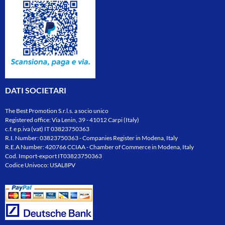
DATI SOCIETARI
The Best Promotion S.r.l.s. a socio unico
Registered office: Via Lenin, 39 - 41012 Carpi (Italy)
c.f. e p.iva (vat) IT 03823750363
R.I. Number: 03823750363 - Companies Register in Modena, Italy
R.E.A Number: 420766 CCIAA - Chamber of Commerce in Modena, Italy
Cod. Import-export IT03823750363
Codice Univoco: USAL8PV