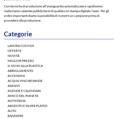
Con tecniche di produzione all’avanguardia automatizzate e rapidissime
realizziamo calamite pubblicitarie di qualità con stampa digitale / laser. Per gli
ordini importanti diamo la possibilità di ricevere un campione prima di
procedere alla produzione.
Categorie
LAVORA CON NOI
OFFERTE
NOVITÀ
MIGLIOR PREZZO
IL NS NO ALLA PLASTICA
ABBIGLIAMENTO
ACCENDINI
ACQUA VINO BEVANDE
ADESIVI
AGENDE E CALENDARI
AMICO DEL PIANETA
ANTISTRESS
ARGENTO E SILVER PLATED
AUTO
BANDIERE