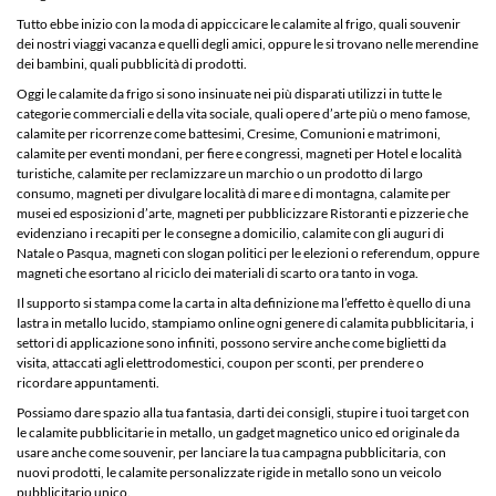
Tutto ebbe inizio con la moda di appiccicare le calamite al frigo, quali souvenir
dei nostri viaggi vacanza e quelli degli amici, oppure le si trovano nelle merendine
dei bambini, quali pubblicità di prodotti.
Oggi le calamite da frigo si sono insinuate nei più disparati utilizzi in tutte le
categorie commerciali e della vita sociale, quali opere d’arte più o meno famose,
calamite per ricorrenze come battesimi, Cresime, Comunioni e matrimoni,
calamite per eventi mondani, per fiere e congressi, magneti per Hotel e località
turistiche, calamite per reclamizzare un marchio o un prodotto di largo
consumo, magneti per divulgare località di mare e di montagna, calamite per
musei ed esposizioni d’arte, magneti per pubblicizzare Ristoranti e pizzerie che
evidenziano i recapiti per le consegne a domicilio, calamite con gli auguri di
Natale o Pasqua, magneti con slogan politici per le elezioni o referendum, oppure
magneti che esortano al riciclo dei materiali di scarto ora tanto in voga.
Il supporto si stampa come la carta in alta definizione ma l’effetto è quello di una
lastra in metallo lucido, stampiamo online ogni genere di calamita pubblicitaria, i
settori di applicazione sono infiniti, possono servire anche come biglietti da
visita, attaccati agli elettrodomestici, coupon per sconti, per prendere o
ricordare appuntamenti.
Possiamo dare spazio alla tua fantasia, darti dei consigli, stupire i tuoi target con
le calamite pubblicitarie in metallo, un gadget magnetico unico ed originale da
usare anche come souvenir, per lanciare la tua campagna pubblicitaria, con
nuovi prodotti, le calamite personalizzate rigide in metallo sono un veicolo
pubblicitario unico.