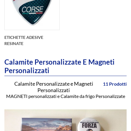
Calendari Magnetici
Magneti in 3D e
magneti animati
Realizzati in qualsiasi
forma e dimensione,
stampati su pellicola
ETICHETTE ADESIVE
lenticolare abbinata a
RESINATE
foglio magnetico sia
con eff
Calamite Personalizzate E Magneti
Personalizzati
Calamite Personalizzate e Magneti
11 Prodotti
Personalizzati
Etichette Adesive
MAGNETI personalizzati e Calamite da frigo Personalizzate
Resinate