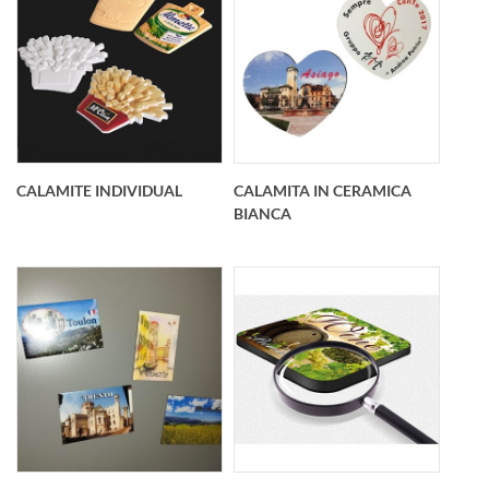
Calamita flessibile
I magneti sono
resinata
conosciuti come uno
semilucida.Spessore
dei prodotti
2,5 mm - Qualsiasi
promozionali più
dimensione e
efficaci. I magneti
CALAMITE INDIVIDUAL
CALAMITA IN CERAMICA
forma.La stampa è
personalizzati sono
BIANCA
personalizzata con le
unottimo modo per
tue immagini.Scegli la
promuovere la tua at
I magneti sono
Qualsiasi dimensione
conosciuti come uno
e forma. La stampa è
dei prodotti
personalizzata con le
promozionali più
tue immagini. Scegli la
efficaci. I magneti
forma che ti piace di