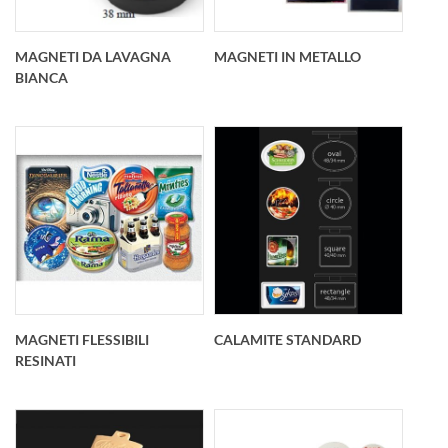
MAGNETI DA LAVAGNA
MAGNETI IN METALLO
BIANCA
Potenti magneti da
Magneti in Metallo
lavagna bianca in 3
dimensioni : 20 – 30 –
38
mmPersonalizzabili
MAGNETI FLESSIBILI
CALAMITE STANDARD
con doming full
RESINATI
colorMinimo 50 pz
per tipo