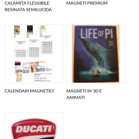
CALAMITA FLESSIBILE
MAGNETI PREMIUM
personalizzati sono
più e mandaci il tuo
RESINATA SEMILUCIDA
unottimo modo per
progetto, decid
promuovere la tua at
Spessore 2,5 mm -
Magneti piatti
Qualsiasi dimensione
prodotti da noi
e forma. La stampa è
suscitano maggiore
personalizzata con le
interesse tra i clienti,
tue immagini. Scegli la
che sono alla ricerca
CALENDARI MAGNETICI
MAGNETI IN 3D E
forma che ti piace di
delle proposte
ANIMATI
più e mandaci il t
interessanti di gadget
pubblicitari di