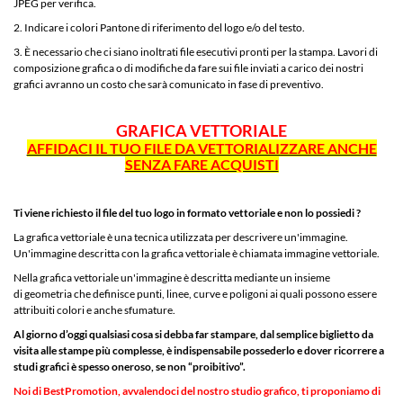
JPEG per verifica.
2. Indicare i colori Pantone di riferimento del logo e/o del testo.
3. È necessario che ci siano inoltrati file esecutivi pronti per la stampa. Lavori di
composizione grafica o di modifiche da fare sui file inviati a carico dei nostri
grafici avranno un costo che sarà comunicato in fase di preventivo.
GRAFICA VETTORIALE
AFFIDACI IL TUO FILE DA VETTORIALIZZARE ANCHE
SENZA FARE ACQUISTI
Ti viene richiesto il file del tuo logo in formato vettoriale e non lo possiedi ?
La grafica vettoriale è una tecnica utilizzata per descrivere un'immagine.
Un'immagine descritta con la grafica vettoriale è chiamata immagine vettoriale.
Nella grafica vettoriale un'immagine è descritta mediante un insieme
di geometria che definisce punti, linee, curve e poligoni ai quali possono essere
attribuiti colori e anche sfumature.
Al giorno d’oggi qualsiasi cosa si debba far stampare, dal semplice biglietto da
visita alle stampe più complesse, è indispensabile possederlo e dover ricorrere a
studi grafici è spesso oneroso, se non “proibitivo”.
Noi di BestPromotion, avvalendoci del nostro
studio grafico
, ti proponiamo di