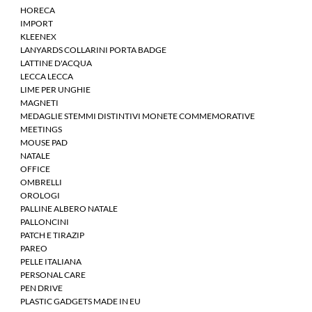
HORECA
IMPORT
KLEENEX
LANYARDS COLLARINI PORTA BADGE
LATTINE D'ACQUA
LECCA LECCA
LIME PER UNGHIE
MAGNETI
MEDAGLIE STEMMI DISTINTIVI MONETE COMMEMORATIVE
MEETINGS
MOUSE PAD
NATALE
OFFICE
OMBRELLI
OROLOGI
PALLINE ALBERO NATALE
PALLONCINI
PATCH E TIRAZIP
PAREO
PELLE ITALIANA
PERSONAL CARE
PEN DRIVE
PLASTIC GADGETS MADE IN EU