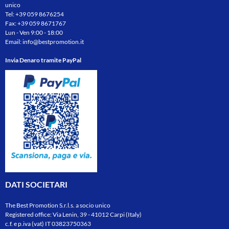
unico
Tel:
+39 059 8676254
Fax: +39 059 8671767
Lun - Ven 9:00 - 18:00
Email:
info@bestpromotion.it
Invia Denaro tramite PayPal
DATI SOCIETARI
The Best Promotion S.r.l.s. a socio unico
Registered office: Via Lenin, 39 - 41012 Carpi (Italy)
c.f. e p.iva (vat) IT 03823750363