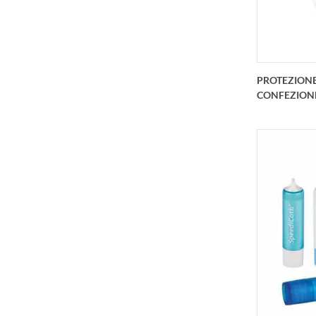
PROTEZIONE
CONFEZIONE
Protez
confezio
di acido