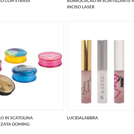
O CON STRASS
BURROCACAO IN SCINTILLANTE 
INCISO LASER
pdiamond è un burrocacao
Questo lipcare deluxe person
lizzato dotato di strass Da
è un burrocacao personalizz
300 pezzi
scintillante metallo color 
argento inciso laser con il tu
O IN SCATOLINA
LUCIDALABBRA
ZZATA DOMING