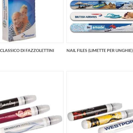
alizzato In "altre viste" è
fazzolettini doppio velo op
ssibile vedere alcuni e
fazzolettini 3 veliPersonalizz
quadricromia sui 6
CLASSICO DI FAZZOLETTINI
NAIL FILES (LIMETTE PER UNGHIE)
to da 10 fazzolettini 4 veli
Nail Files limette per un
nalizzato. La confezione è
personalizzate
polietilene per alimenti
nalizzabile in tricomia o
quadricrom