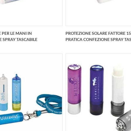
 PER LE MANI IN
PROTEZIONE SOLARE FATTORE 15
 SPRAY TASCABILE
PRATICA CONFEZIONE SPRAY TA
ione per le mani in pratica
Protezione solare fattore 
ne spray tascabile arricchito
pratica confezione spray tas
 ialuronico e burro di karitè
personalizzata