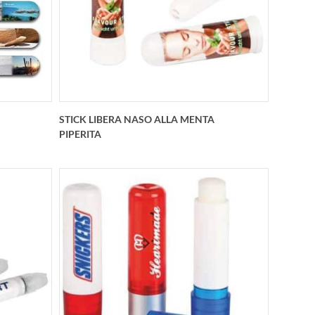
pure 65
viste è possibile visualizzare ulteriori
abile in
immagini
STICK LIBERA NASO ALLA MENTA
PIPERITA
ghie