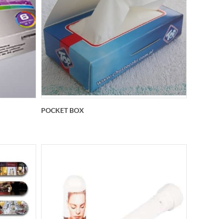
POCKET BOX
can
Scatolina contenente 10 fazzolettini
100
triplo velo personalizzata Nelle altre