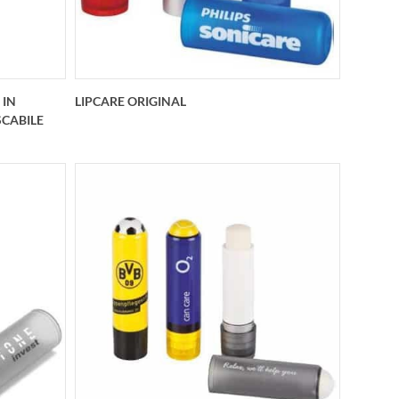
 IN
LIPCARE ORIGINAL
SCABILE
15 in
Lipcare Stick: Planty (standard)
cabile