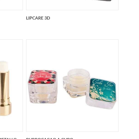
LIPCARE 3D
Lipcare personalizzato di tipologia 4D
Sport Ideale per football, tennis, golf,
baseball. Da 300 pezzi