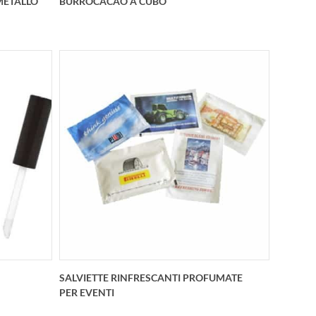
METALLO
BURROCACAO A CUBO
alizzato
Questo lipcare cube è un burrocacao
ato in
personalizzato a forma di cubo. Da
oro o
300 pezzi.
o logo.
SALVIETTE RINFRESCANTI PROFUMATE
PER EVENTI