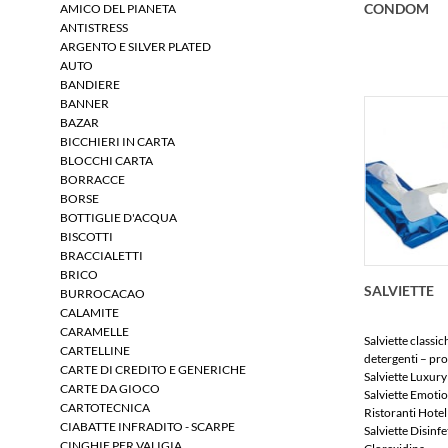
CONDOM
AMICO DEL PIANETA
ANTISTRESS
ARGENTO E SILVER PLATED
AUTO
BANDIERE
BANNER
BAZAR
BICCHIERI IN CARTA
BLOCCHI CARTA
BORRACCE
BORSE
BOTTIGLIE D'ACQUA
BISCOTTI
BRACCIALETTI
BRICO
SALVIETTE
BURROCACAO
CALAMITE
CARAMELLE
Salviette classic
CARTELLINE
detergenti – pr
CARTE DI CREDITO E GENERICHE
Salviette Luxury
CARTE DA GIOCO
Salviette Emoti
CARTOTECNICA
Ristoranti Hotel 
CIABATTE INFRADITO - SCARPE
Salviette Disinfe
CINGHIE PER VALIGIA