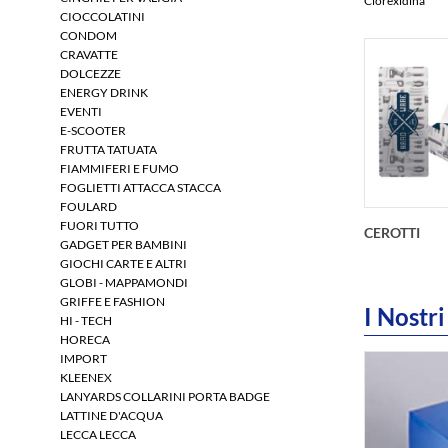
Clorexidina
CIOCCOLATINI
CONDOM
CRAVATTE
DOLCEZZE
ENERGY DRINK
EVENTI
E-SCOOTER
FRUTTA TATUATA
FIAMMIFERI E FUMO
FOGLIETTI ATTACCA STACCA
FOULARD
FUORI TUTTO
CEROTTI
GADGET PER BAMBINI
GIOCHI CARTE E ALTRI
GLOBI - MAPPAMONDI
GRIFFE E FASHION
I Nostri
HI - TECH
HORECA
IMPORT
int(63)
KLEENEX
LANYARDS COLLARINI PORTA BADGE
LATTINE D'ACQUA
LECCA LECCA