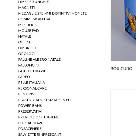
LIME PER UNGHIE
MAGNETI
MEDAGLIE STEMMI DISTINTIVI MONETE
COMMEMORATIVE
MEETINGS
MOUSE PAD
NATALE
OFFICE
OMBRELLI
OROLOGI
PALLINE ALBERO NATALE
PALLONCINI
BOX CUBO
PATCH E TIRAZIP
PAREO
PELLE ITALIANA
PERSONAL CARE
PEN DRIVE
PLASTIC GADGETS MADE IN EU
POWER BANK
PRESERVATIVI
PREVENZIONE E IGIENE
PORTACHIAVI
POSACENERE
Box cubo
doppi
SALVIETTE RINFRESCANTI