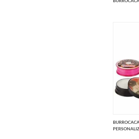
BURROCACA
Il li
persona
BURROCACA
PERSONALI