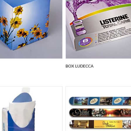
BOX LUDECCA
 è un box per 80 fazzolettini
Box in cartoncino ameri
o velo ed è in cartoncino
bristol 229x113x45 mm