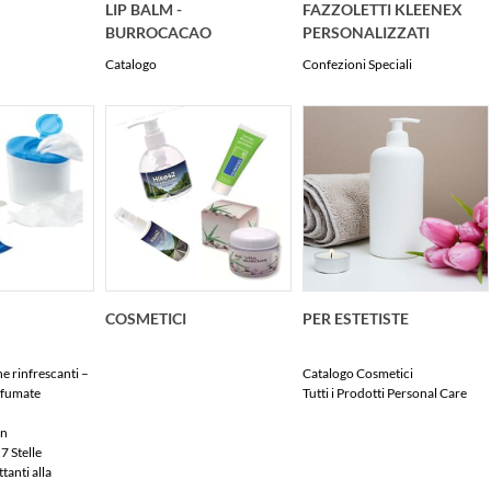
LIP BALM -
FAZZOLETTI KLEENEX
BURROCACAO
PERSONALIZZATI
Catalogo
Confezioni Speciali
COSMETICI
PER ESTETISTE
he rinfrescanti –
Catalogo Cosmetici
ofumate
Tutti i Prodotti Personal Care
on
7 Stelle
ttanti alla