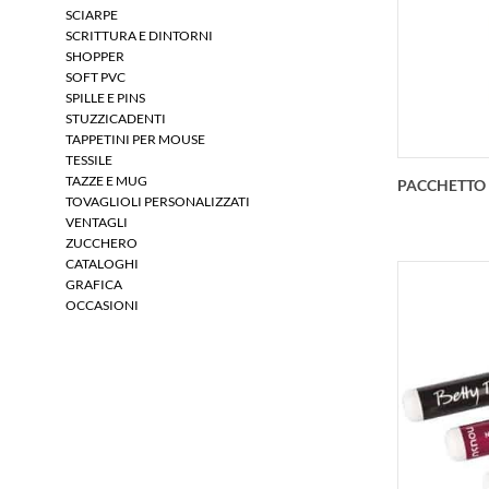
person
SCIARPE
po
SCRITTURA E DINTORNI
SHOPPER
SOFT PVC
SPILLE E PINS
STUZZICADENTI
TAPPETINI PER MOUSE
TESSILE
TAZZE E MUG
PACCHETTO 
TOVAGLIOLI PERSONALIZZATI
VENTAGLI
ZUCCHERO
CATALOGHI
GRAFICA
OCCASIONI
Pacchet
perso
in 
perso