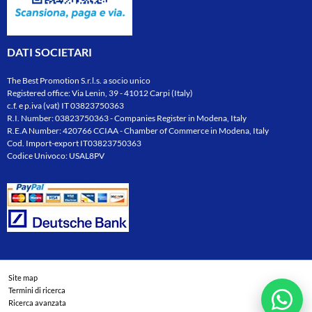
DATI SOCIETARI
The Best Promotion S.r.l.s. a socio unico
Registered office: Via Lenin, 39 - 41012 Carpi (Italy)
c.f. e p.iva (vat) IT 03823750363
R.I. Number: 03823750363 - Companies Register in Modena, Italy
R.E.A Number: 420766 CCIAA - Chamber of Commerce in Modena, Italy
Cod. Import-export IT03823750363
Codice Univoco: USAL8PV
Site map
Termini di ricerca
Ricerca avanzata