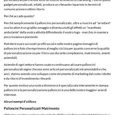
gadget personalizzati, infatti, produce un rilevante risparmio in termini di
comunicazione e ottimi ritorni.
Perché accade questo?
Perché semplicemente il palloncino personalizzato, oltre a riuscire ad "arredare"
una location è un gradito omaggio e diventa a tutti gli effetti un "manifesto
ambulante" della vostra attività diffondendo il vostro logo - marchio in maniera
poco invasiva e piacevole.
Potrete trovare sui nostri profili social e nelle nostre pagine immagini di
palloncini e foto che esprimono al meglio ciò (sia per quanto concerne la qualità
di personalizzazione sia per il loro uso durante compleanno, matrimonio, eventi
aziendali).
Aziende di ogni settore hanno usato e continuano ad usare palloncini
personalizzati segno che essi sono articoli personalizzati intramontabili e che,
anzi, stanno avendo uno sviluppo come strumento di marketing dal costo ridotto
e da ritorni d'investimento rilevanti.
Per questo motivo una nostra divisione si è specializzata interamente in stampa
palloncini e la personalizzazione palloncini è una delle nostre maggiori aree di
interesse.
Alcuni esempi d'utilizzo
Palloncini Personalizzati Matrimonio
Abbiamo un intera sezione riguardante i Palloncini Personalizzati Matrimonio e