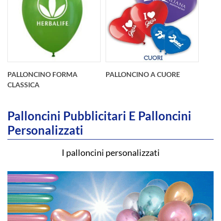
PALLONCINO FORMA
PALLONCINO A CUORE
CLASSICA
Palloncini Pubblicitari E Palloncini
Personalizzati
I palloncini personalizzati
Palloncino
Palloncino
pubblicitario in
pubblicitario in
lattice naturale a
lattice naturale a
forma classica
forma classica