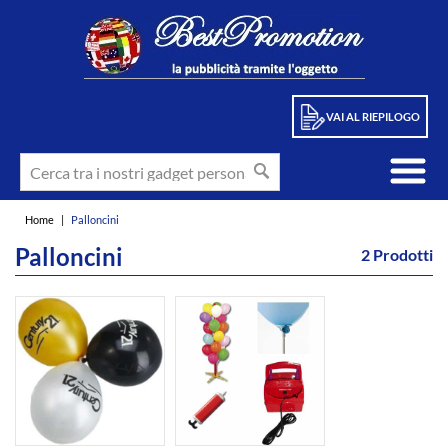
VAI AL RIEPILOGO
Home
|
Palloncini
Palloncini
2 Prodotti