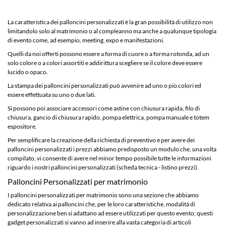
La caratteristica dei palloncini personalizzati è la gran possibilità di utilizzo non
limitandolo solo al matrimonio o al compleanno ma anche a qualunque tipologia
di evento come, ad esempio, meeting, expo e manifestazioni.
Quelli da noi offerti possono essere a forma di cuore o a forma rotonda, ad un
solo colore o a colori assortiti e addirittura scegliere se il colore deve essere
lucido o opaco.
La stampa dei palloncini personalizzati può avvenire ad uno o più colori ed
essere effettuata su uno o due lati.
Si possono poi associare accessori come astine con chiusura rapida, filo di
chiusura, gancio di chiusura rapido, pompa elettrica, pompa manuale e totem
espositore.
Per semplificare la creazione della richiesta di preventivo e per avere dei
palloncini personalizzati i prezzi abbiamo predisposto un modulo che, una volta
compilato, vi consente di avere nel minor tempo possibile tutte le informazioni
riguardo i nostri palloncini personalizzati (scheda tecnica - listino prezzi).
Palloncini Personalizzati per matrimonio
I palloncini personalizzati per matrimonio sono una sezione che abbiamo
dedicato relativa ai palloncini che, per le loro caratteristiche, modalità di
personalizzazione ben si adattano ad essere utilizzati per questo evento; questi
gadget personalizzati si vanno ad inserire alla vasta categoria di
articoli