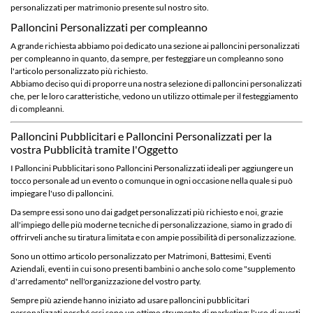
personalizzati per matrimonio
presente sul nostro sito.
Palloncini Personalizzati per compleanno
A grande richiesta abbiamo poi dedicato una sezione ai palloncini personalizzati
per compleanno in quanto, da sempre, per festeggiare un compleanno sono
l'articolo personalizzato più richiesto.
Abbiamo deciso qui di proporre una nostra selezione di palloncini personalizzati
che, per le loro caratteristiche, vedono un utilizzo ottimale per il festeggiamento
di compleanni.
Palloncini Pubblicitari e Palloncini Personalizzati per la
vostra Pubblicità tramite l'Oggetto
I Palloncini Pubblicitari sono Palloncini Personalizzati ideali per aggiungere un
tocco personale ad un evento o comunque in ogni occasione nella quale si può
impiegare l'uso di palloncini.
Da sempre essi sono uno dai gadget personalizzati più richiesto e noi, grazie
all'impiego delle più moderne tecniche di personalizzazione, siamo in grado di
offrirveli anche su tiratura limitata e con ampie possibilità di personalizzazione.
Sono un ottimo articolo personalizzato per
Matrimoni
, Battesimi, Eventi
Aziendali, eventi in cui sono presenti
bambini
o anche solo come "supplemento
d'arredamento" nell'organizzazione del vostro party.
Sempre più aziende hanno iniziato ad usare palloncini pubblicitari
personalizzati perché essi sono un ottimo strumento di marketing: l'uso di questi