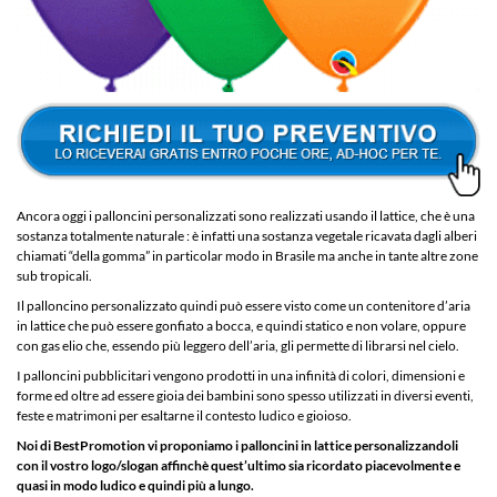
Ancora oggi i palloncini personalizzati sono realizzati usando il lattice, che è una
sostanza totalmente naturale : è infatti una sostanza vegetale ricavata dagli alberi
chiamati “della gomma” in particolar modo in Brasile ma anche in tante altre zone
sub tropicali.
Il palloncino personalizzato quindi può essere visto come un contenitore d’aria
in lattice che può essere gonfiato a bocca, e quindi statico e non volare, oppure
con gas elio che, essendo più leggero dell’aria, gli permette di librarsi nel cielo.
I palloncini pubblicitari vengono prodotti in una infinità di colori, dimensioni e
forme ed oltre ad essere gioia dei bambini sono spesso utilizzati in diversi eventi,
feste e matrimoni per esaltarne il contesto ludico e gioioso.
Noi di BestPromotion vi proponiamo i palloncini in lattice personalizzandoli
con il vostro logo/slogan affinchè quest’ultimo sia ricordato piacevolmente e
quasi in modo ludico e quindi più a lungo.