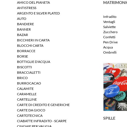
MATRIMONI
AMICO DEL PIANETA
ANTISTRESS
ARGENTO E SILVER PLATED
Infradito
AUTO
Ventagli
BANDIERE
Salviette
BANNER
Zucchero
BAZAR
Confetti
BICCHIERI IN CARTA
Pen Drive
BLOCCHI CARTA
Acqua
BORRACCE
Ombrelli
BORSE
BOTTIGLIE D'ACQUA
BISCOTTI
BRACCIALETTI
BRICO
BURROCACAO
CALAMITE
CARAMELLE
CARTELLINE
CARTE DI CREDITO E GENERICHE
CARTE DA GIOCO
CARTOTECNICA
SPILLE
CIABATTE INFRADITO - SCARPE
CINGHIE PER VALIGIA