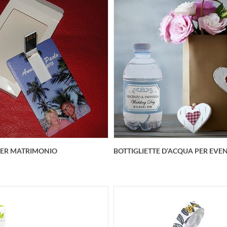
etto in vinile trasparente e
Braccialetto 2D
nte all'acqua di mare ed al
rsonalizzabile ad un colore.
TA SPECIALE 2500 pezzi
personalizz
PER MATRIMONIO
BOTTIGLIETTE D’ACQUA PER EVEN