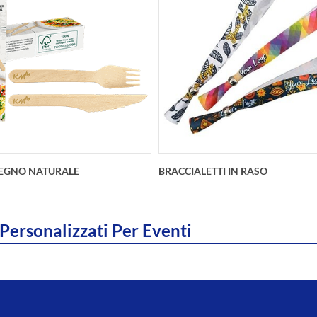
Drive Personalizzate per
Bottigliette d’acqua per ev
nio. Questa chiavette USB
formati a scelta25 cl solo n
alizzate per matrimonio è
minimo 120 bottigliette33 c
ile da un minimo di 2 Gb e di
naturale che frizzante mini
10 pezzi.
bottigli
LEGNO NATURALE
BRACCIALETTI IN RASO
Personalizzati Per Eventi
IN LEGNO NATURALEusa e
I braccialetti in raso sono ide