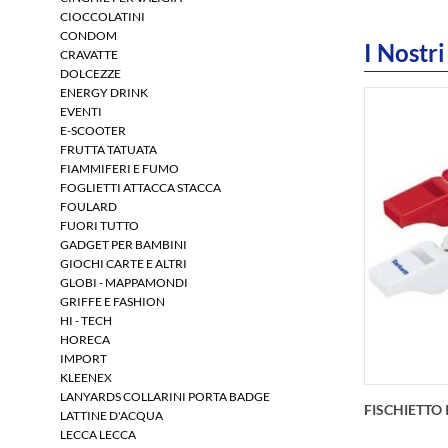
CIOCCOLATINI
CONDOM
I Nostri
CRAVATTE
DOLCEZZE
ENERGY DRINK
int(12)
EVENTI
E-SCOOTER
FRUTTA TATUATA
FIAMMIFERI E FUMO
FOGLIETTI ATTACCA STACCA
FOULARD
FUORI TUTTO
GADGET PER BAMBINI
GIOCHI CARTE E ALTRI
GLOBI - MAPPAMONDI
GRIFFE E FASHION
HI - TECH
HORECA
IMPORT
KLEENEX
LANYARDS COLLARINI PORTA BADGE
FISCHIETTO
LATTINE D'ACQUA
LECCA LECCA