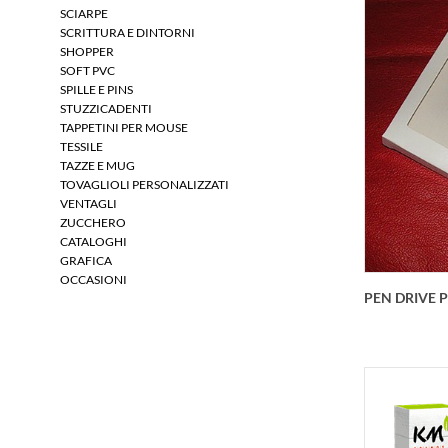
SCIARPE
SCRITTURA E DINTORNI
SHOPPER
SOFT PVC
SPILLE E PINS
Braccial
STUZZICADENTI
resiste
TAPPETINI PER MOUSE
cloro pe
TESSILE
OFFER
TAZZE E MUG
TOVAGLIOLI PERSONALIZZATI
VENTAGLI
ZUCCHERO
CATALOGHI
GRAFICA
OCCASIONI
PEN DRIVE 