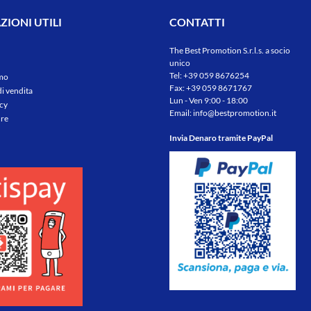
a - idonee a contatto con
festival musicali, eventi spo
alsiasi cibo - prodotte
riunioni aziendali e altri eve
IONI UTILI
CONTATTI
enibilmente senza l'aiuto di
massa.Offriamo l’etichetta
additivi chimici
The Best Promotion S.r.l.s. a socio
unico
Tel:
+39 059 8676254
amo
Fax: +39 059 8671767
di vendita
Lun - Ven 9:00 - 18:00
icy
Email:
info@bestpromotion.it
re
Invia Denaro tramite PayPal