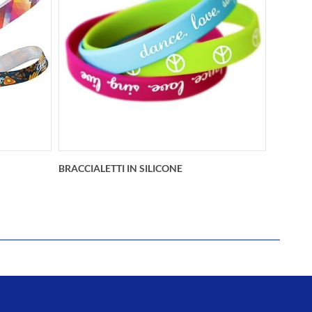
enti3
Infradito per Eventi Personalizzato
aturale
Stampa della foto sull' intera
l sia
superficie a sbordocon l'aggiunta dei
mo 240
nomi e della dataSuola spessa 14 mm
antisciv
BRACCIALETTI IN SILICONE
ali per
Il braccialetto in silicone è resistente,