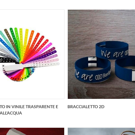
etto personalizzato in abs con
Rataplan - Rattle per fa
è un fischietto di 25 x 50 mm
personalizzato Materiale
i stampa è di 13 x 18 mm e la
dimensione: 200 x 150
personalizzazi
Personalizzazione con st
TO IN VINILE TRASPARENTE E
BRACCIALETTO 2D
 ALL'ACQUA