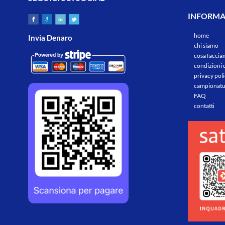
gett
qu
INFORMAZ
ecosost
home
Invia Denaro
chi siamo
cosa facci
condizioni 
privacy pol
campionatu
FAQ
contatti