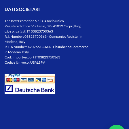
rtivi,
elastico e ben tollerato a contatto con
nti di
il corpo. Non sbiadisce il colore anche
DATI SOCIETARI
tura a
dopo lunghi periodi d
The Best Promotion S.r.l.s. a socio unico
Registered office: Via Lenin, 39 - 41012 Carpi (Italy)
c.f. e p.iva (vat) IT 03823750363
R.I. Number: 03823750363 - Companies Register in
Modena, Italy
R.E.A Number: 420766 CCIAA - Chamber of Commerce
in Modena, Italy
Cod. Import-export IT03823750363
Codice Univoco: USAL8PV