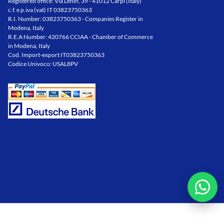
Registered office: Via Lenin, 39 - 41012 Carpi (Italy)
c.f. e p.iva (vat) IT 03823750363
R.I. Number: 03823750363 - Companies Register in
Modena, Italy
R.E.A Number: 420766 CCIAA - Chamber of Commerce
in Modena, Italy
Cod. Import-export IT03823750363
Codice Univoco: USAL8PV