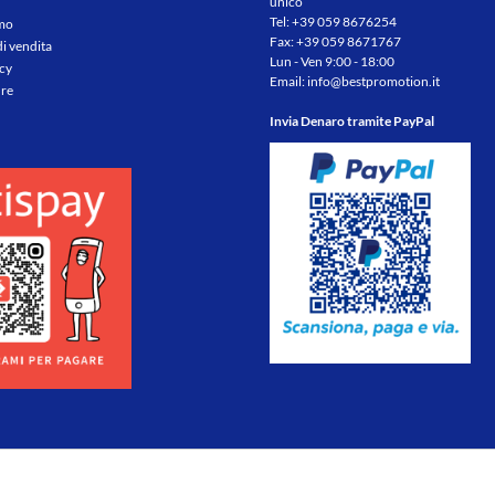
unico
Tel:
+39 059 8676254
amo
Fax: +39 059 8671767
di vendita
Lun - Ven 9:00 - 18:00
icy
Email:
info@bestpromotion.it
re
Invia Denaro tramite PayPal