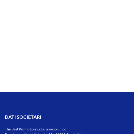
DATI SOCIETARI
The Best Promotion S.r.l.s. a socio unico