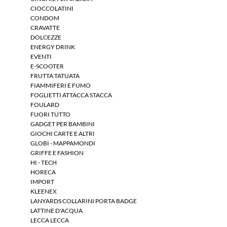
CIOCCOLATINI
CONDOM
CRAVATTE
DOLCEZZE
ENERGY DRINK
EVENTI
E-SCOOTER
FRUTTA TATUATA
FIAMMIFERI E FUMO
FOGLIETTI ATTACCA STACCA
FOULARD
FUORI TUTTO
GADGET PER BAMBINI
GIOCHI CARTE E ALTRI
GLOBI - MAPPAMONDI
GRIFFE E FASHION
HI - TECH
HORECA
IMPORT
KLEENEX
LANYARDS COLLARINI PORTA BADGE
LATTINE D'ACQUA
LECCA LECCA