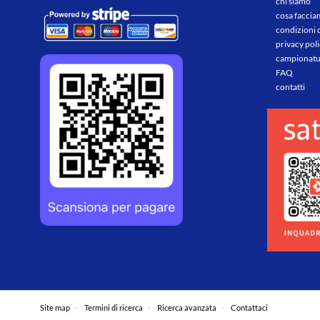
chi siamo
cosa facci
condizioni 
privacy pol
campionatu
FAQ
contatti
Site map
Termini di ricerca
Ricerca avanzata
Contattaci