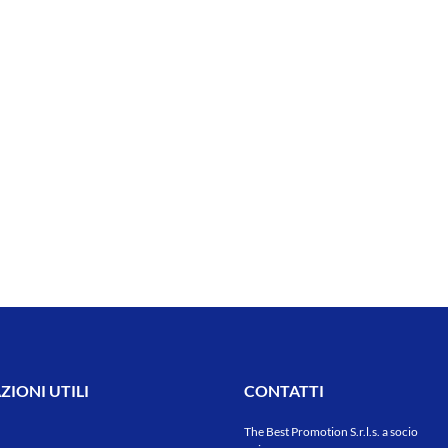
IONI UTILI
CONTATTI
The Best Promotion S.r.l.s. a socio