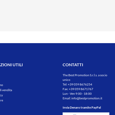
IONI UTILI
CONTATTI
The Best Promotion S.r.l.s. a socio
unico
Tel:
+39 059 8676254
amo
Fax: +39 059 8671767
di vendita
Lun - Ven 9:00 - 18:00
icy
Email:
info@bestpromotion.it
re
Invia Denaro tramite PayPal