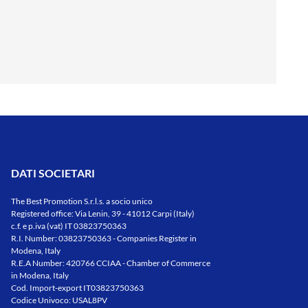
DATI SOCIETARI
The Best Promotion S.r.l.s. a socio unico
Registered office: Via Lenin, 39 - 41012 Carpi (Italy)
c.f. e p.iva (vat) IT 03823750363
R.I. Number: 03823750363 - Companies Register in
Modena, Italy
R.E.A Number: 420766 CCIAA - Chamber of Commerce
in Modena, Italy
Cod. Import-export IT03823750363
Codice Univoco: USAL8PV