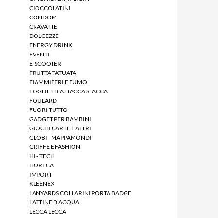
CIOCCOLATINI
CONDOM
CRAVATTE
DOLCEZZE
ENERGY DRINK
EVENTI
E-SCOOTER
FRUTTA TATUATA
FIAMMIFERI E FUMO
FOGLIETTI ATTACCA STACCA
FOULARD
FUORI TUTTO
GADGET PER BAMBINI
GIOCHI CARTE E ALTRI
GLOBI - MAPPAMONDI
GRIFFE E FASHION
HI - TECH
HORECA
IMPORT
KLEENEX
LANYARDS COLLARINI PORTA BADGE
LATTINE D'ACQUA
LECCA LECCA