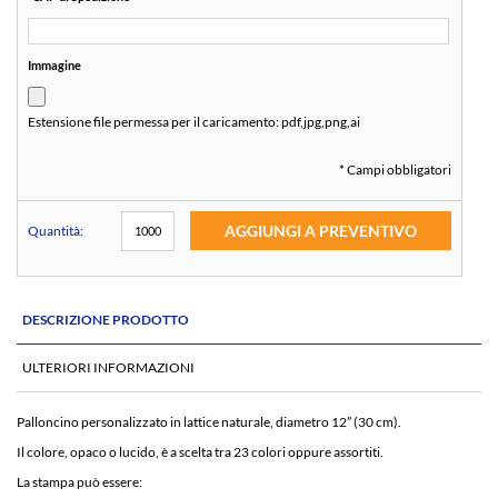
Immagine
Estensione file permessa per il caricamento:
pdf,jpg,png,ai
* Campi obbligatori
AGGIUNGI A PREVENTIVO
Quantità:
DESCRIZIONE PRODOTTO
ULTERIORI INFORMAZIONI
Palloncino personalizzato in lattice naturale, diametro 12” (30 cm).
Il colore, opaco o lucido, è a scelta tra 23 colori oppure assortiti.
La stampa può essere: