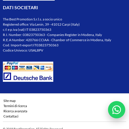
DATI SOCIETARI
The Best Promotion S.r.l.s. a socio unico
Registered office: Via Lenin, 39 - 41012 Carpi (Italy)
c.f. e p.iva (vat) IT 03823750363
R.I. Number: 03823750363 - Companies Register in Modena, Italy
R.E.A Number: 420766 CCIAA - Chamber of Commerce in Modena, Italy
Cod. Import-export IT03823750363
Codice Univoco: USAL8PV
Site map
Termini di ricerca
Ricerca avanzata
Contattaci
© 2018 BestPromotion. All Rights Reserved.