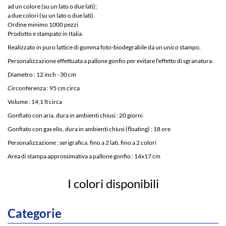
ad un colore (su un lato o due lati);
a due colori (su un lato o due lati).
Ordine minimo 1000 pezzi
Prodotto e stampato in Italia.
Realizzato in puro lattice di gomma foto-biodegrabile da un unico stampo.
Personalizzazione effettuata a pallone gonfio per evitare l'effetto di sgranatura.
Diametro : 12 inch - 30 cm
Circonferenza : 95 cm circa
Volume : 14,1 lt circa
Gonfiato con aria, dura in ambienti chiusi : 20 giorni
Gonfiato con gas elio, dura in ambienti chiusi (floating) : 18 ore
Personalizzazione : serigrafica, fino a 2 lati, fino a 2 colori
Area di stampa approssimativa a pallone gonfio : 14x17 cm
I colori disponibili
Categorie