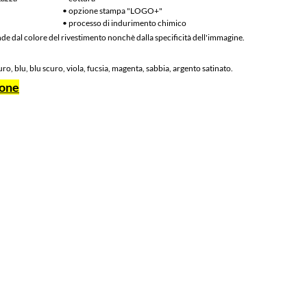
• opzione stampa "LOGO+"
• processo di indurimento chimico
de dal colore del rivestimento nonchè dalla specificità dell'immagine.
ro, blu, blu scuro, viola, fucsia, magenta, sabbia, argento satinato.
ione