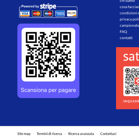
chi siamo
cosa facci
condizioni 
privacy pol
campionatu
FAQ
contatti
Site map
Termini di ricerca
Ricerca avanzata
Contattaci