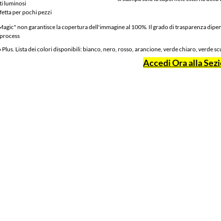
ti luminosi
fetta per pochi pezzi
Magic" non garantisce la copertura dell'immagine al 100%. Il grado di trasparenza dipen
lus. Lista dei colori disponibili: bianco, nero, rosso, arancione, verde chiaro, verde scu
Accedi Ora alla Sez