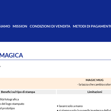
 SIAMO
MISSION
CONDIZIONI DI VENDITA
METODI DI PAGAMENT
 MAGICA
A
MAGIC MUG
- la tazza che cambia colo
Benefici sul tipo di stampa
Limitazioni
lità fotografica
o del logo stampato
• lavare solo a mano
el prototipo
• si stampa solo la superficie esterna della