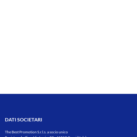
DATI SOCIETARI
The Best Promotion S.r.l.s. a socio unico