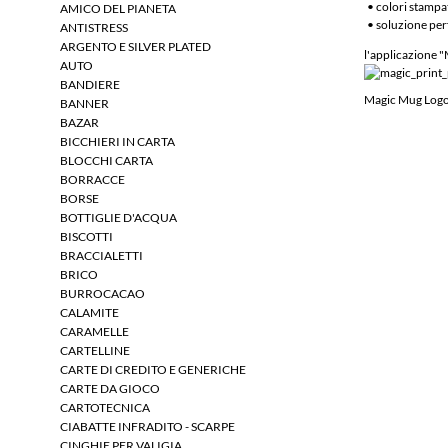
• colori stampa
AMICO DEL PIANETA
• soluzione per
ANTISTRESS
ARGENTO E SILVER PLATED
l'applicazione "
AUTO
BANDIERE
Magic Mug Logo P
BANNER
BAZAR
BICCHIERI IN CARTA
BLOCCHI CARTA
BORRACCE
BORSE
BOTTIGLIE D'ACQUA
BISCOTTI
BRACCIALETTI
BRICO
BURROCACAO
CALAMITE
CARAMELLE
CARTELLINE
CARTE DI CREDITO E GENERICHE
CARTE DA GIOCO
CARTOTECNICA
CIABATTE INFRADITO - SCARPE
CINGHIE PER VALIGIA