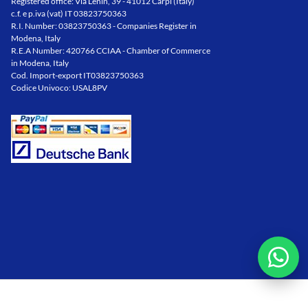
Registered office: Via Lenin, 39 - 41012 Carpi (Italy)
c.f. e p.iva (vat) IT 03823750363
R.I. Number: 03823750363 - Companies Register in
Modena, Italy
R.E.A Number: 420766 CCIAA - Chamber of Commerce
in Modena, Italy
Cod. Import-export IT03823750363
Codice Univoco: USAL8PV