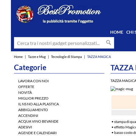
HOME
CHI
Home
|
Tazze e Mug
|
Tecnologie di Stampa
|
TAZZA MAGICA
Categorie
TAZZA
TAZZA MAGIC
LAVORA CON NOI
OFFERTE
NOVITÀ
MIGLIOR PREZZO
IL NS NO ALLA PLASTICA
ABBIGLIAMENTO
ACCENDINI
ACQUA VINO BEVANDE
• stampa di qua
ADESIVI
• effetto Magic
• basso costo d
AGENDE E CALENDARI