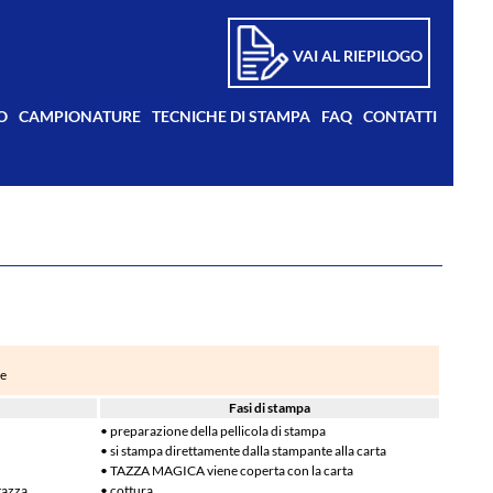
VAI AL RIEPILOGO
O
CAMPIONATURE
TECNICHE DI STAMPA
FAQ
CONTATTI
re
Fasi di stampa
• preparazione della pellicola di stampa
• si stampa direttamente dalla stampante alla carta
• TAZZA MAGICA viene coperta con la carta
 tazza
• cottura