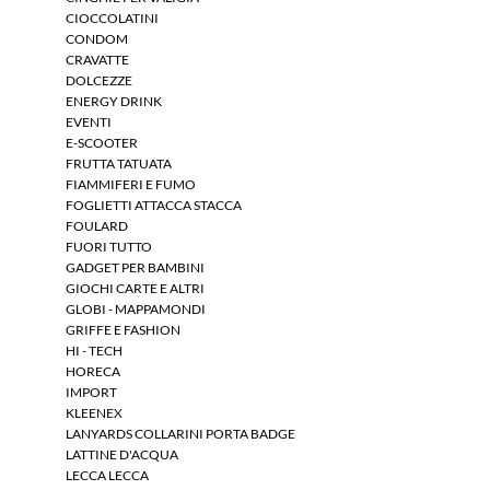
CIOCCOLATINI
CONDOM
CRAVATTE
DOLCEZZE
ENERGY DRINK
EVENTI
E-SCOOTER
FRUTTA TATUATA
FIAMMIFERI E FUMO
FOGLIETTI ATTACCA STACCA
FOULARD
FUORI TUTTO
GADGET PER BAMBINI
GIOCHI CARTE E ALTRI
GLOBI - MAPPAMONDI
GRIFFE E FASHION
HI - TECH
HORECA
IMPORT
KLEENEX
LANYARDS COLLARINI PORTA BADGE
LATTINE D'ACQUA
LECCA LECCA