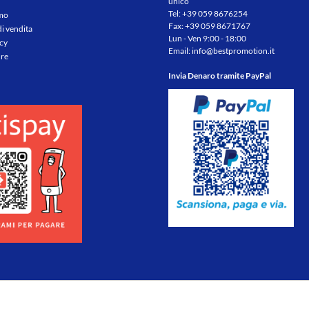
unico
Tel:
+39 059 8676254
amo
Fax: +39 059 8671767
di vendita
Lun - Ven 9:00 - 18:00
icy
Email:
info@bestpromotion.it
re
Invia Denaro tramite PayPal