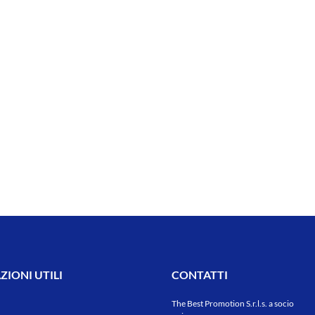
IONI UTILI
CONTATTI
The Best Promotion S.r.l.s. a socio