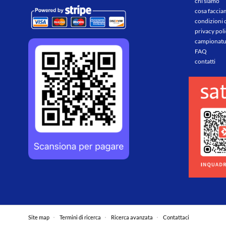
chi siamo
cosa facci
condizioni 
privacy pol
campionatu
FAQ
contatti
Site map
Termini di ricerca
Ricerca avanzata
Contattaci