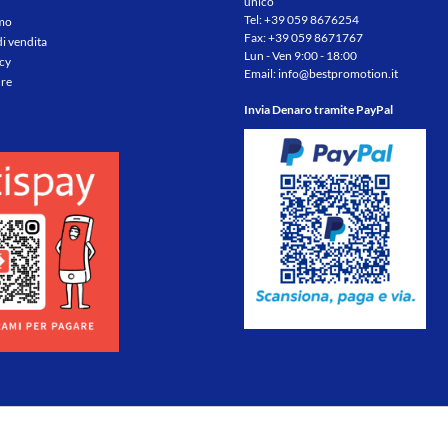
unico
Tel:
+39 059 8676254
amo
Fax: +39 059 8671767
di vendita
Lun - Ven 9:00 - 18:00
icy
Email:
info@bestpromotion.it
re
Invia Denaro tramite PayPal