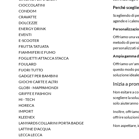
CIOCCOLATINI
Perché sceglie
CONDOM
Scegliendo di per
CRAVATTE
agende e i calen
DOLCEZZE
ENERGY DRINK
Personalizzazion
EVENTI
Offriamo una vas
E-SCOOTER
metodo di person
FRUTTA TATUATA
personalizzati si
FIAMMIFERI E FUMO
Ampia gamma di
FOGLIETTI ATTACCA STACCA
Offriamo un'ampi
FOULARD
questo modo potr
FUORI TUTTO
soluzione ideale 
GADGET PER BAMBINI
GIOCHI CARTE E ALTRI
Inizia a pro
GLOBI - MAPPAMONDI
Non esitare a co
GRIFFE E FASHION
scegliere la sol
HI - TECH
solo aiuteranno 
HORECA
IMPORT
Inoltre, offriamo
KLEENEX
offrire soluzion
LANYARDS COLLARINI PORTA BADGE
Non aspettare, i
LATTINE D'ACQUA
LECCA LECCA