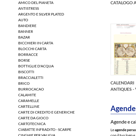
CATALOGO 
AMICO DEL PIANETA
ANTISTRESS
ARGENTO E SILVER PLATED
AUTO
BANDIERE
BANNER
BAZAR
BICCHIERI IN CARTA
BLOCCHI CARTA
BORRACCE
BORSE
BOTTIGLIE D'ACQUA
BISCOTTI
BRACCIALETTI
CALENDARI
BRICO
ANTIQUES -
BURROCACAO
CALAMITE
CARAMELLE
Agende 
CARTELLINE
CARTE DI CREDITO E GENERICHE
CARTE DA GIOCO
Agende e cal
CARTOTECNICA
CIABATTE INFRADITO - SCARPE
Le
agende perso
CINGHIE PER VALIGIA
con il tuo logo e