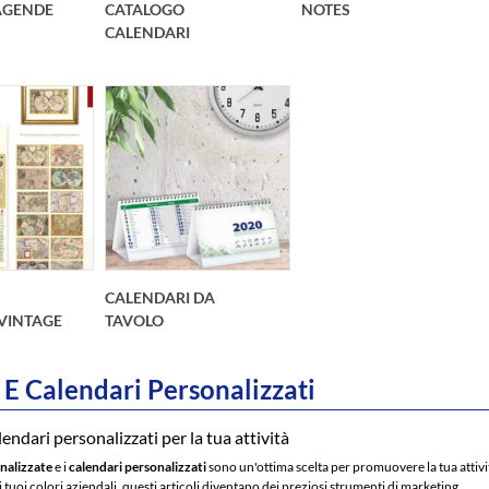
AGENDE
CATALOGO
NOTES
CALENDARI
CALENDARI DA
 VINTAGE
TAVOLO
E Calendari Personalizzati
endari personalizzati per la tua attività
nalizzate
e i
calendari personalizzati
sono un'ottima scelta per promuovere la tua attivit
 i tuoi colori aziendali, questi articoli diventano dei preziosi strumenti di marketing.