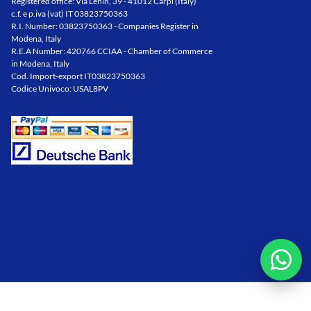
Registered office: Via Lenin, 39 - 41012 Carpi (Italy)
c.f. e p.iva (vat) IT 03823750363
R.I. Number: 03823750363 - Companies Register in
Modena, Italy
R.E.A Number: 420766 CCIAA - Chamber of Commerce
in Modena, Italy
Cod. Import-export IT03823750363
Codice Univoco: USAL8PV