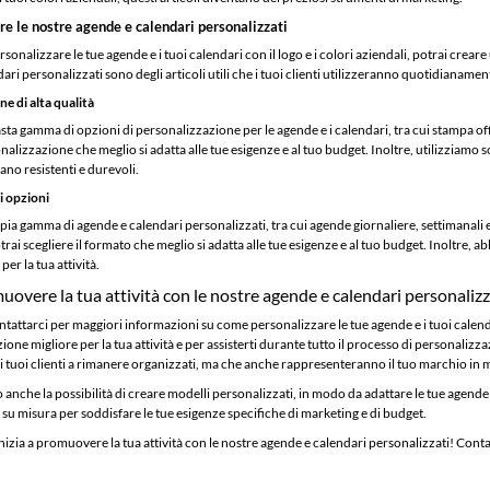
re le nostre agende e calendari personalizzati
sonalizzare le tue agende e i tuoi calendari con il logo e i colori aziendali, potrai creare
dari personalizzati sono degli articoli utili che i tuoi clienti utilizzeranno quotidianame
e di alta qualità
ta gamma di opzioni di personalizzazione per le agende e i calendari, tra cui stampa offs
alizzazione che meglio si adatta alle tue esigenze e al tuo budget. Inoltre, utilizziamo so
ano resistenti e durevoli.
 opzioni
a gamma di agende e calendari personalizzati, tra cui agende giornaliere, settimanali e m
ai scegliere il formato che meglio si adatta alle tue esigenze e al tuo budget. Inoltre, a
per la tua attività.
muovere la tua attività con le nostre agende e calendari personalizz
ntattarci per maggiori informazioni su come personalizzare le tue agende e i tuoi calend
uzione migliore per la tua attività e per assisterti durante tutto il processo di personal
i tuoi clienti a rimanere organizzati, ma che anche rappresenteranno il tuo marchio in 
 anche la possibilità di creare modelli personalizzati, in modo da adattare le tue agende e
i su misura per soddisfare le tue esigenze specifiche di marketing e di budget.
nizia a promuovere la tua attività con le nostre agende e calendari personalizzati! Contatt