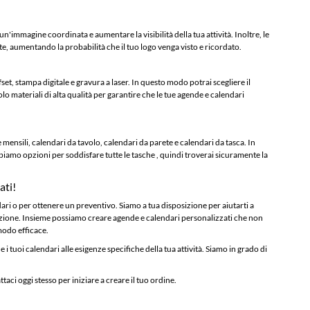
 un'immagine coordinata e aumentare la visibilità della tua attività. Inoltre, le
nte, aumentando la probabilità che il tuo logo venga visto e ricordato.
et, stampa digitale e gravura a laser. In questo modo potrai scegliere il
lo materiali di alta qualità per garantire che le tue agende e calendari
ensili, calendari da tavolo, calendari da parete e calendari da tasca. In
bbiamo opzioni per soddisfare tutte le tasche , quindi troverai sicuramente la
ati!
ari o per ottenere un preventivo. Siamo a tua disposizione per aiutarti a
izzazione. Insieme possiamo creare agende e calendari personalizzati che non
modo efficace.
 i tuoi calendari alle esigenze specifiche della tua attività. Siamo in grado di
aci oggi stesso per iniziare a creare il tuo ordine.