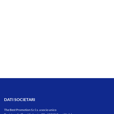
DATI SOCIETARI
The Best Promotion S.r.l.s. a socio unico