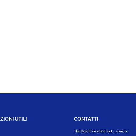
IONI UTILI
CONTATTI
The Best Promotion S.r.l.s. a socio