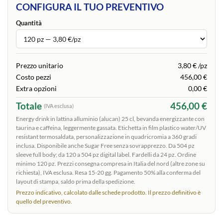
CONFIGURA IL TUO PREVENTIVO
Quantità
Prezzo unitario
3,80 € /pz
Costo pezzi
456,00 €
Extra opzioni
0,00 €
Totale
456,00 €
(IVA esclusa)
Energy drink in lattina alluminio (alucan) 25 cl, bevanda energizzante con
taurina e caffeina, leggermente gassata. Etichetta in film plastico water/UV
resistant termosaldata, personalizzazione in quadricromia a 360 gradi
inclusa. Disponibile anche Sugar Free senza sovrapprezzo. Da 504 pz
sleeve full body; da 120 a 504 pz digital label. Fardelli da 24 pz. Ordine
minimo 120 pz. Prezzi consegna compresa in Italia del nord (altre zone su
richiesta), IVA esclusa. Resa 15-20 gg. Pagamento 50% alla conferma del
layout di stampa, saldo prima della spedizione.
Prezzo indicativo, calcolato dalle schede prodotto. Il prezzo definitivo è
quello del preventivo.