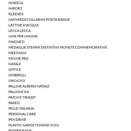
HORECA
IMPORT
KLEENEX
LANYARDS COLLARINI PORTA BADGE
LATTINE D'ACQUA
LECCA LECCA
LIME PER UNGHIE
MAGNETI
MEDAGLIE STEMMI DISTINTIVI MONETE COMMEMORATIVE
MEETINGS
MOUSE PAD
NATALE
OFFICE
OMBRELLI
OROLOGI
PALLINE ALBERO NATALE
PALLONCINI
PATCH E TIRAZIP
PAREO
PELLE ITALIANA
PERSONAL CARE
PEN DRIVE
PLASTIC GADGETS MADE IN EU
POWER BANK