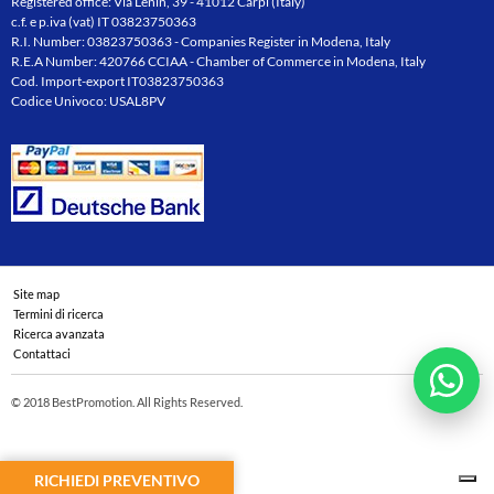
Registered office: Via Lenin, 39 - 41012 Carpi (Italy)
c.f. e p.iva (vat) IT 03823750363
R.I. Number: 03823750363 - Companies Register in Modena, Italy
R.E.A Number: 420766 CCIAA - Chamber of Commerce in Modena, Italy
Cod. Import-export IT03823750363
Codice Univoco: USAL8PV
Site map
Termini di ricerca
Ricerca avanzata
Contattaci
© 2018 BestPromotion. All Rights Reserved.
RICHIEDI PREVENTIVO