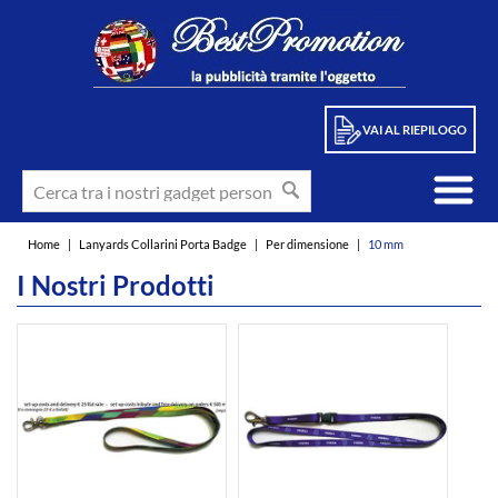
VAI AL RIEPILOGO
Home
|
Lanyards Collarini Porta Badge
|
Per dimensione
|
10 mm
I Nostri Prodotti
int(3)