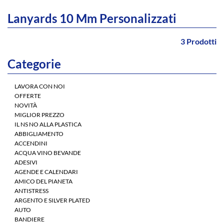
Lanyards 10 Mm Personalizzati
3 Prodotti
Categorie
Lanyards
Personalizzato
LAVORA CON NOI
dotato di
OFFERTE
moschettone, fibbia
NOVITÀ
di sgancio rapido,
MIGLIOR PREZZO
antisoffocamento,
IL NS NO ALLA PLASTICA
cordino per cellulare.
ABBIGLIAMENTO
Personalizzato ad
ACCENDINI
uno o due lati di
ACQUA VINO BEVANDE
ADESIVI
AGENDE E CALENDARI
AMICO DEL PIANETA
ANTISTRESS
ARGENTO E SILVER PLATED
AUTO
BANDIERE