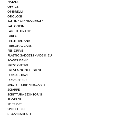
NATALE
OFFICE
OMBRELLI
OROLOGI
PALLINE ALBERO NATALE
PALLONCINI
PATCH E TIRAZIP
PAREO
PELLE ITALIANA
PERSONAL CARE
PEN DRIVE
PLASTIC GADGETS MADE IN EU
POWER BANK
PRESERVATIVI
PREVENZIONE E IGIENE
PORTACHIAVI
POSACENERE
SALVIETTE RINFRESCANTI
SCIARPE
SCRITTURA E DINTORNI
SHOPPER
SOFT PVC
SPILLE E PINS
STUZZICADENTI