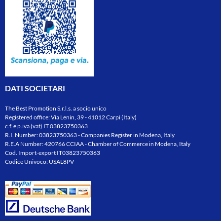
DATI SOCIETARI
The Best Promotion S.r.l.s. a socio unico
Registered office: Via Lenin, 39 - 41012 Carpi (Italy)
c.f. e p.iva (vat) IT 03823750363
R.I. Number: 03823750363 - Companies Register in Modena, Italy
R.E.A Number: 420766 CCIAA - Chamber of Commerce in Modena, Italy
Cod. Import-export IT03823750363
Codice Univoco: USAL8PV