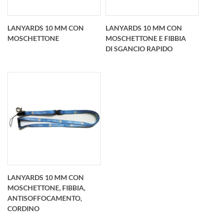
LANYARDS 10 MM CON
LANYARDS 10 MM CON
MOSCHETTONE
MOSCHETTONE E FIBBIA
DI SGANCIO RAPIDO
Lanyards di 10 mm e
dotato di
Lanyards 10 m con
moschettone
moschettone e fibbia
personalizzato.
di sgancio rapido
Personalizzazione
personalizzato.
con stampa su un lato
Personalizzato ad un
LANYARDS 10 MM CON
o sui due lati.
lato di stampa o due
MOSCHETTONE, FIBBIA,
Impianti e consegna
lati di stampa
25 eur
ANTISOFFOCAMENTO,
Impianti e
CORDINO