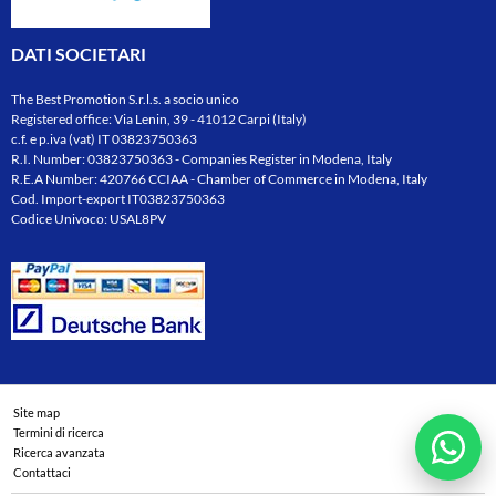
DATI SOCIETARI
The Best Promotion S.r.l.s. a socio unico
Registered office: Via Lenin, 39 - 41012 Carpi (Italy)
c.f. e p.iva (vat) IT 03823750363
R.I. Number: 03823750363 - Companies Register in Modena, Italy
R.E.A Number: 420766 CCIAA - Chamber of Commerce in Modena, Italy
Cod. Import-export IT03823750363
Codice Univoco: USAL8PV
Site map
Termini di ricerca
Ricerca avanzata
Contattaci