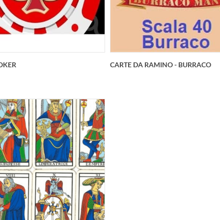
OKER
CARTE DA RAMINO - BURRACO
54 carte english version in
2 mazzi da 54 carte cadauno 
speciale 330 gsm con anima
version in carta speciale 330
nera antibaro
anima nera antibaro