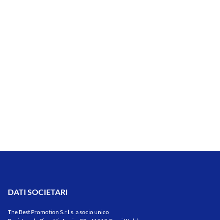
DATI SOCIETARI
The Best Promotion S.r.l.s. a socio unico