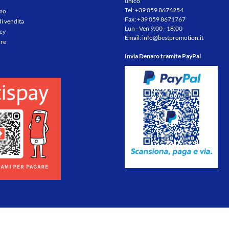
unico
Tel:
+39 059 8676254
amo
Fax: +39 059 8671767
di vendita
Lun - Ven 9:00 - 18:00
icy
Email:
info@bestpromotion.it
re
Invia Denaro tramite PayPal