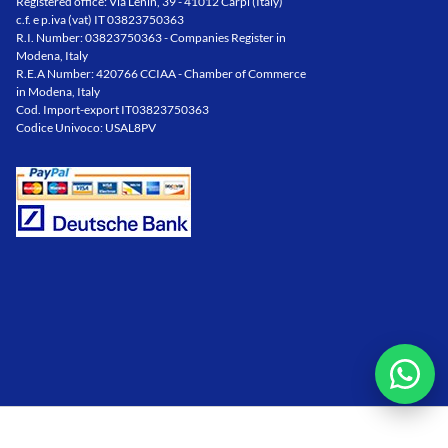
Registered office: Via Lenin, 39 - 41012 Carpi (Italy)
c.f. e p.iva (vat) IT 03823750363
R.I. Number: 03823750363 - Companies Register in
Modena, Italy
R.E.A Number: 420766 CCIAA - Chamber of Commerce
in Modena, Italy
Cod. Import-export IT03823750363
Codice Univoco: USAL8PV