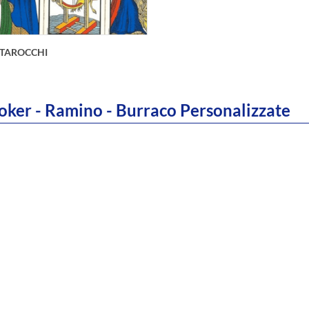
I TAROCCHI
oker - Ramino - Burraco Personalizzate
 il mondo affascinante delle
per tarocchi attraverso tre
distinti, ciascuno progettato
rire un'esperienza di lettura
unica