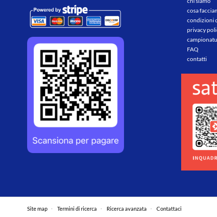
chi siamo
cosa facci
condizioni 
privacy pol
campionatu
FAQ
contatti
Site map
Termini di ricerca
Ricerca avanzata
Contattaci