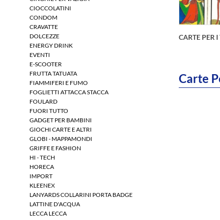
CIOCCOLATINI
CONDOM
CRAVATTE
DOLCEZZE
CARTE PER 
ENERGY DRINK
EVENTI
E-SCOOTER
FRUTTA TATUATA
Carte P
FIAMMIFERI E FUMO
FOGLIETTI ATTACCA STACCA
FOULARD
FUORI TUTTO
GADGET PER BAMBINI
GIOCHI CARTE E ALTRI
Esplora
GLOBI - MAPPAMONDI
carte 
GRIFFE E FASHION
formati 
HI - TECH
per off
HORECA
IMPORT
KLEENEX
LANYARDS COLLARINI PORTA BADGE
LATTINE D'ACQUA
LECCA LECCA