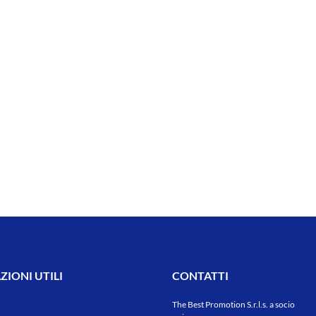
IONI UTILI
CONTATTI
The Best Promotion S.r.l.s. a socio