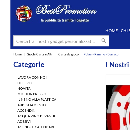
HOME
CHI
Home
|
Giochi Carte e Altri
|
Carte da gioco
|
Poker - Ramino - Burraco
Categorie
I Nostri
int(4)
LAVORA CON NOI
OFFERTE
NOVITÀ
MIGLIOR PREZZO
IL NS NO ALLA PLASTICA
ABBIGLIAMENTO
ACCENDINI
ACQUA VINO BEVANDE
ADESIVI
AGENDE E CALENDARI