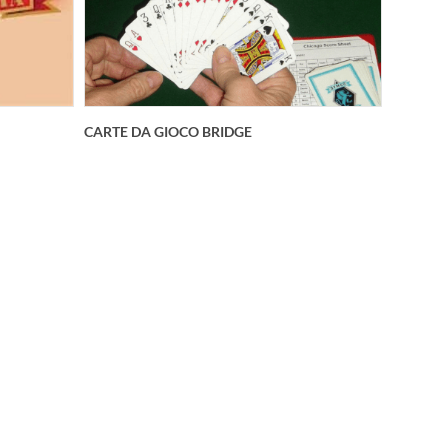
CARTE DA GIOCO BRIDGE
english
Mazzi da 52 carte english version in
 gsm con
carta speciale 330 gsm con anima
nera antibaro