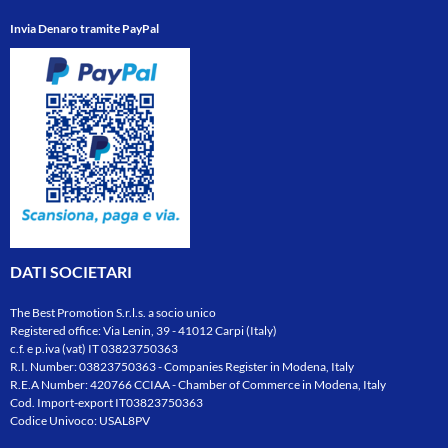
Invia Denaro tramite PayPal
DATI SOCIETARI
The Best Promotion S.r.l.s. a socio unico
Registered office: Via Lenin, 39 - 41012 Carpi (Italy)
c.f. e p.iva (vat) IT 03823750363
R.I. Number: 03823750363 - Companies Register in Modena, Italy
R.E.A Number: 420766 CCIAA - Chamber of Commerce in Modena, Italy
Cod. Import-export IT03823750363
Codice Univoco: USAL8PV