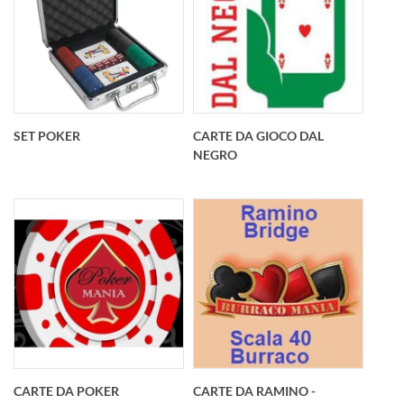
SET POKER
CARTE DA GIOCO DAL
NEGRO
Set gioco carte
Carte da gioco DAL
professional
NEGRO
Personalizzato
personalizzate Solo
Valigetta in alluminio
da BestPromotion
21x22x7 cm rivestita
!Per chi anche nel
CARTE DA POKER
CARTE DA RAMINO -
in morbido PU con 2
promozionale cerca