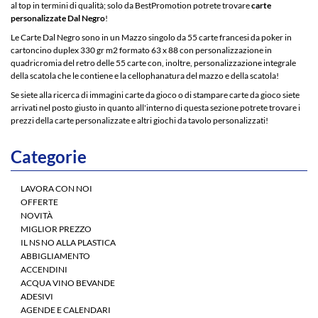
al top in termini di qualità; solo da BestPromotion potrete trovare
carte
personalizzate Dal Negro
!
Le Carte Dal Negro sono in un Mazzo singolo da 55 carte francesi da poker in
cartoncino duplex 330 gr m2 formato 63 x 88 con personalizzazione in
quadricromia del retro delle 55 carte con, inoltre, personalizzazione integrale
della scatola che le contiene e la cellophanatura del mazzo e della scatola!
Se siete alla ricerca di immagini carte da gioco o di stampare carte da gioco siete
arrivati nel posto giusto in quanto all'interno di questa sezione potrete trovare i
prezzi della carte personalizzate e altri giochi da tavolo personalizzati!
Categorie
LAVORA CON NOI
OFFERTE
NOVITÀ
MIGLIOR PREZZO
IL NS NO ALLA PLASTICA
ABBIGLIAMENTO
ACCENDINI
ACQUA VINO BEVANDE
ADESIVI
AGENDE E CALENDARI