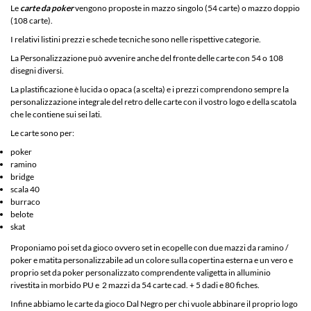
Le
carte da poker
vengono proposte in mazzo singolo (54 carte) o mazzo doppio
(108 carte).
I relativi listini prezzi e schede tecniche sono nelle rispettive categorie.
La Personalizzazione può avvenire anche del fronte delle carte con 54 o 108
disegni diversi.
La plastificazione è lucida o opaca (a scelta) e i prezzi comprendono sempre la
personalizzazione integrale del retro delle carte con il vostro logo e della scatola
che le contiene sui sei lati.
Le carte sono per:
poker
ramino
bridge
scala 40
burraco
belote
skat
Proponiamo poi
set da gioco
ovvero set in ecopelle con due mazzi da ramino /
poker e matita personalizzabile ad un colore sulla copertina esterna e un vero e
proprio set da poker personalizzato comprendente v
aligetta in alluminio
rivestita in morbido PU e
2 mazzi da 54 carte cad. + 5 dadi e 80 fiches.
Infine abbiamo le
carte da gioco Dal Negro
per chi vuole abbinare il proprio logo