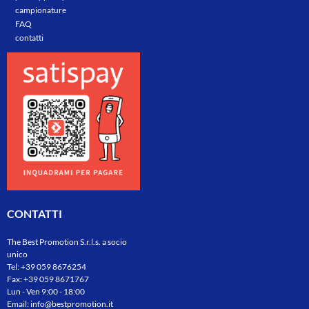
campionature
FAQ
contatti
CONTATTI
The Best Promotion S.r.l.s. a socio
unico
Tel:
+39 059 8676254
Fax: +39 059 8671767
Lun - Ven 9:00 - 18:00
Email:
info@bestpromotion.it