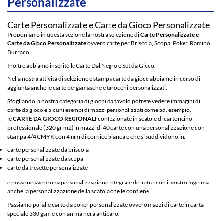
Personalizzate
Carte Personalizzate e Carte da Gioco Personalizzate
Proponiamo in questa sezione la nostra selezione di
Carte Personalizzate e
Carte da Gioco Personalizzate
ovvero carte per Briscola, Scopa, Poker, Ramino,
Mazzi da 52 carte
Esplora il mondo
Burraco.
english version in
affascinante delle
carta speciale 330
carte per tarocchi
Inoltre abbiamo inserito le Carte Dal Negro e Set da Gioco.
gsm con anima nera
attraverso tre formati
Nella nostra attività di selezione e stampa carte da gioco abbiamo in corso di
antibaro
distinti, ciascuno
aggiunta anche le carte bergamasche e tarocchi personalizzati.
progettato per offrire
un'esperienza di
Sfogliando la nostra categoria di giochi da tavolo potrete vedere immagini di
lettura unica
carte da gioco e alcuni esempi di mazzi personalizzati come ad, esempio,
le
C
ARTE DA GIOCO REGIONALI
confezionate in scatole di cartoncino
professionale (320 gr m
2
) in mazzi di 40 carte con una personalizzazione con
stampa 4/4 CMYK con 4 mm di cornice bianca e che si suddividono in:
carte personalizzate da briscola
carte personalizzate da scopa
carte da tresette personalizzate
e possono avere una personalizzazione integrale del retro con il vostro logo ma
anche la personalizzazione della scatola che le contiene.
Passiamo poi alle
carte da poker personalizzate
ovvero mazzi di carte in carta
speciale 330 gsm e con anima nera antibaro.