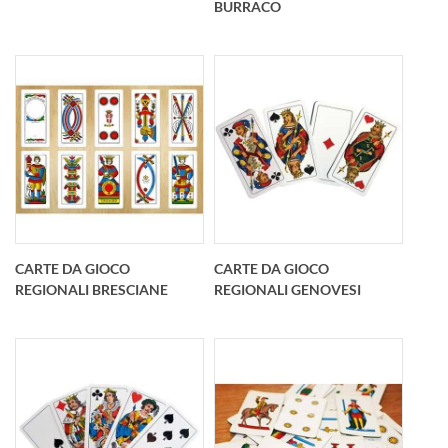
BURRACO
mazzi da 54 carte cad.
sempre il meglioPer
+ 5 dadi e 80 fic
chi vuole abbinare il
suo log
Mazzi 54 carte
2 mazzi da 54 carte
english version in
cadauno english
carta speciale 330
version in carta
gsm con anima nera
speciale 330 gsm con
antibaro
anima nera antibaro
CARTE DA GIOCO
CARTE DA GIOCO
REGIONALI GENOVESI
REGIONALI BRESCIANE