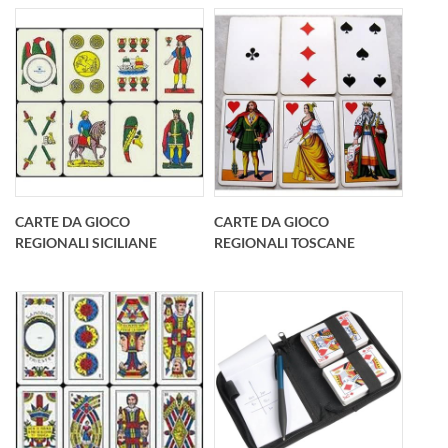
cornice
corni
Carte da gioco
Carte da gioco
Regionali
Regionali
PiacentineBriscola,
RomagnoleBriscola,
scopa, tresette
scopa, tresette
ecc.Mazzi di 40 carte
ecc.Mazzi di 40 carte
CARTE DA GIOCO
CARTE DA GIOCO
50x91
53x88
REGIONALI SICILIANE
REGIONALI TOSCANE
mmprofessionale 320
mmprofessionale 320
gr m2 stampate 4/4
gr m2 stampate 4/4
CMYK con 4 mm di
CMYK con 4 mm di
corni
cornic
Carte da gioco
Carte da gioco
Regionali
Regionali