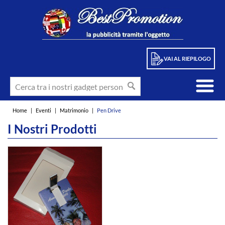
VAI AL RIEPILOGO
Home
|
Eventi
|
Matrimonio
|
Pen Drive
I Nostri Prodotti
int(1)