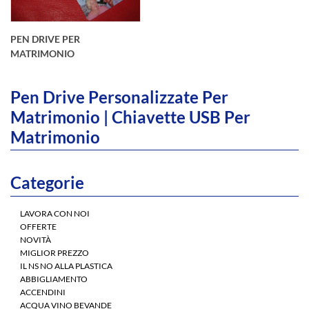
PEN DRIVE PER
MATRIMONIO
Pen Drive Personalizzate Per
Matrimonio | Chiavette USB Per
Matrimonio
Pen Drive
Categorie
Personalizzate per
Matrimonio. Questa
chiavette USB
LAVORA CON NOI
personalizzate per
OFFERTE
matrimonio è
NOVITÀ
disponibile da un
MIGLIOR PREZZO
minimo di 2 Gb e di
IL NS NO ALLA PLASTICA
10 pezzi.
ABBIGLIAMENTO
ACCENDINI
ACQUA VINO BEVANDE