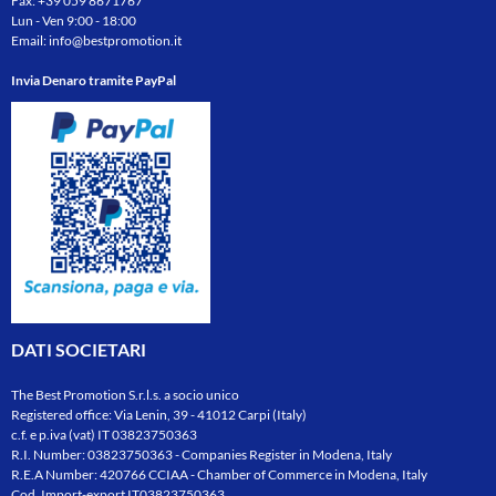
Fax: +39 059 8671767
Lun - Ven 9:00 - 18:00
Email:
info@bestpromotion.it
Invia Denaro tramite PayPal
DATI SOCIETARI
The Best Promotion S.r.l.s. a socio unico
Registered office: Via Lenin, 39 - 41012 Carpi (Italy)
c.f. e p.iva (vat) IT 03823750363
R.I. Number: 03823750363 - Companies Register in Modena, Italy
R.E.A Number: 420766 CCIAA - Chamber of Commerce in Modena, Italy
Cod. Import-export IT03823750363