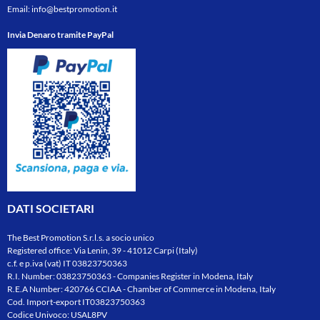
Email:
info@bestpromotion.it
Invia Denaro tramite PayPal
DATI SOCIETARI
The Best Promotion S.r.l.s. a socio unico
Registered office: Via Lenin, 39 - 41012 Carpi (Italy)
c.f. e p.iva (vat) IT 03823750363
R.I. Number: 03823750363 - Companies Register in Modena, Italy
R.E.A Number: 420766 CCIAA - Chamber of Commerce in Modena, Italy
Cod. Import-export IT03823750363
Codice Univoco: USAL8PV