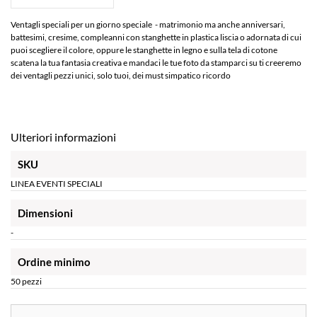
Ventagli speciali per un giorno speciale - matrimonio ma anche anniversari,
battesimi, cresime, compleanni con stanghette in plastica liscia o adornata di cui
puoi scegliere il colore, oppure le stanghette in legno e sulla tela di cotone
scatena la tua fantasia creativa e mandaci le tue foto da stamparci su ti creeremo
dei ventagli pezzi unici, solo tuoi, dei must simpatico ricordo
Ulteriori informazioni
SKU
LINEA EVENTI SPECIALI
Dimensioni
-
Ordine minimo
50 pezzi