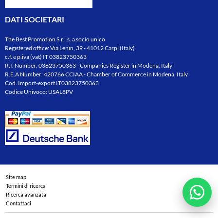
DATI SOCIETARI
The Best Promotion S.r.l.s. a socio unico
Registered office: Via Lenin, 39 - 41012 Carpi (Italy)
c.f. e p.iva (vat) IT 03823750363
R.I. Number: 03823750363 - Companies Register in Modena, Italy
R.E.A Number: 420766 CCIAA - Chamber of Commerce in Modena, Italy
Cod. Import-export IT03823750363
Codice Univoco: USAL8PV
Site map
Termini di ricerca
Ricerca avanzata
Contattaci