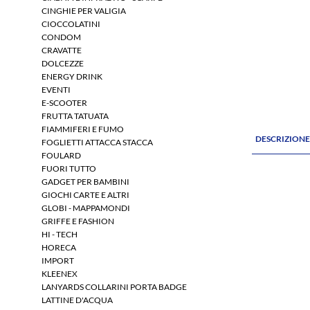
CINGHIE PER VALIGIA
CIOCCOLATINI
CONDOM
CRAVATTE
DOLCEZZE
ENERGY DRINK
EVENTI
E-SCOOTER
FRUTTA TATUATA
FIAMMIFERI E FUMO
DESCRIZION
FOGLIETTI ATTACCA STACCA
FOULARD
FUORI TUTTO
GADGET PER BAMBINI
GIOCHI CARTE E ALTRI
GLOBI - MAPPAMONDI
GRIFFE E FASHION
HI - TECH
HORECA
IMPORT
KLEENEX
LANYARDS COLLARINI PORTA BADGE
LATTINE D'ACQUA