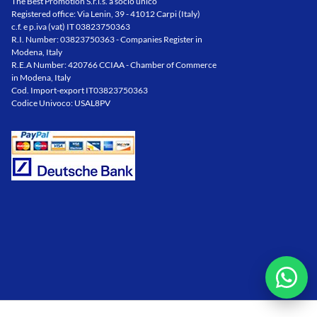
The Best Promotion S.r.l.s. a socio unico
Registered office: Via Lenin, 39 - 41012 Carpi (Italy)
c.f. e p.iva (vat) IT 03823750363
R.I. Number: 03823750363 - Companies Register in
Modena, Italy
R.E.A Number: 420766 CCIAA - Chamber of Commerce
in Modena, Italy
Cod. Import-export IT03823750363
Codice Univoco: USAL8PV