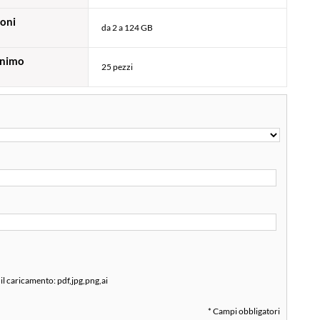
oni
da 2 a 124 GB
inimo
25 pezzi
 il caricamento:
pdf,jpg,png,ai
* Campi obbligatori