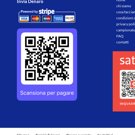
Invia Denaro
chi siamo
cosa facci
condizioni 
privacy pol
campionatu
FAQ
contatti