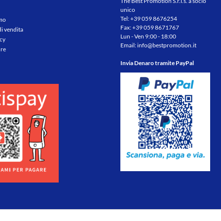
The Best Promotion S.r.l.s. a socio
unico
Tel:
+39 059 8676254
amo
Fax: +39 059 8671767
di vendita
Lun - Ven 9:00 - 18:00
icy
Email:
info@bestpromotion.it
re
Invia Denaro tramite PayPal