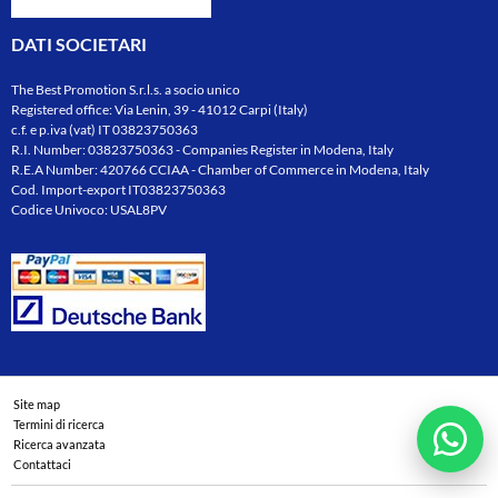
DATI SOCIETARI
The Best Promotion S.r.l.s. a socio unico
Registered office: Via Lenin, 39 - 41012 Carpi (Italy)
c.f. e p.iva (vat) IT 03823750363
R.I. Number: 03823750363 - Companies Register in Modena, Italy
R.E.A Number: 420766 CCIAA - Chamber of Commerce in Modena, Italy
Cod. Import-export IT03823750363
Codice Univoco: USAL8PV
Site map
Termini di ricerca
Ricerca avanzata
Contattaci