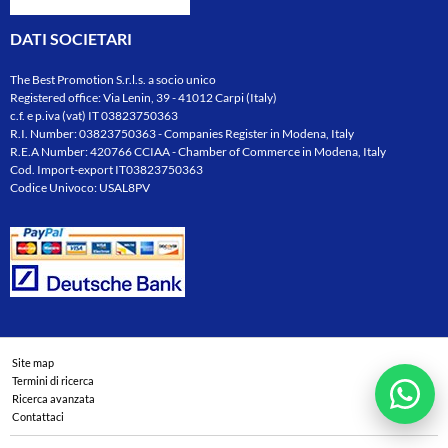
DATI SOCIETARI
The Best Promotion S.r.l.s. a socio unico
Registered office: Via Lenin, 39 - 41012 Carpi (Italy)
c.f. e p.iva (vat) IT 03823750363
R.I. Number: 03823750363 - Companies Register in Modena, Italy
R.E.A Number: 420766 CCIAA - Chamber of Commerce in Modena, Italy
Cod. Import-export IT03823750363
Codice Univoco: USAL8PV
Site map
Termini di ricerca
Ricerca avanzata
Contattaci