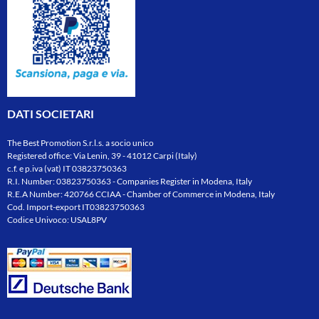
DATI SOCIETARI
The Best Promotion S.r.l.s. a socio unico
Registered office: Via Lenin, 39 - 41012 Carpi (Italy)
c.f. e p.iva (vat) IT 03823750363
R.I. Number: 03823750363 - Companies Register in Modena, Italy
R.E.A Number: 420766 CCIAA - Chamber of Commerce in Modena, Italy
Cod. Import-export IT03823750363
Codice Univoco: USAL8PV