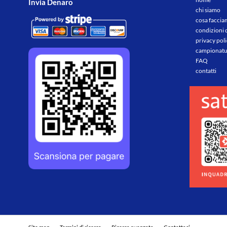
Invia Denaro
chi siamo
cosa facci
condizioni 
privacy pol
campionatu
FAQ
contatti