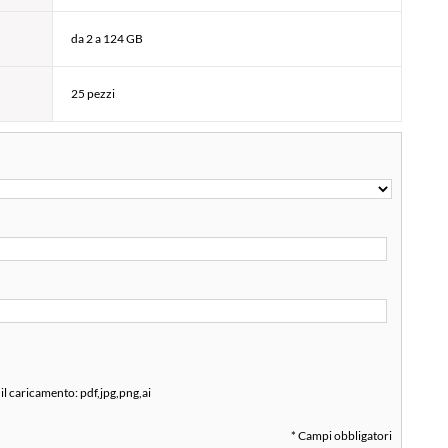
da 2 a 124 GB
25 pezzi
 il caricamento:
pdf,jpg,png,ai
* Campi obbligatori