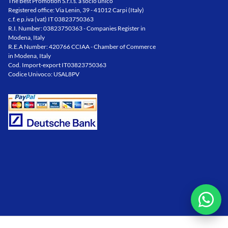
The Best Promotion S.r.l.s. a socio unico
Registered office: Via Lenin, 39 - 41012 Carpi (Italy)
c.f. e p.iva (vat) IT 03823750363
R.I. Number: 03823750363 - Companies Register in
Modena, Italy
R.E.A Number: 420766 CCIAA - Chamber of Commerce
in Modena, Italy
Cod. Import-export IT03823750363
Codice Univoco: USAL8PV