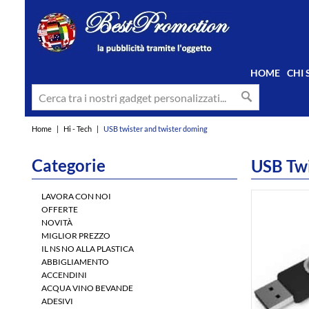
HOME
CHI
Home
|
Hi - Tech
|
USB twister and twister doming
Categorie
USB Twi
LAVORA CON NOI
OFFERTE
NOVITÀ
MIGLIOR PREZZO
IL NS NO ALLA PLASTICA
ABBIGLIAMENTO
ACCENDINI
ACQUA VINO BEVANDE
ADESIVI