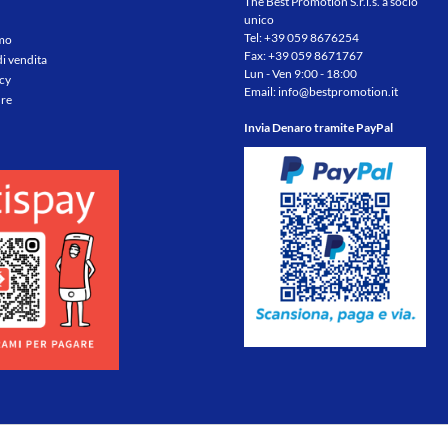
The Best Promotion S.r.l.s. a socio
unico
Tel:
+39 059 8676254
amo
Fax: +39 059 8671767
di vendita
Lun - Ven 9:00 - 18:00
icy
Email:
info@bestpromotion.it
re
Invia Denaro tramite PayPal