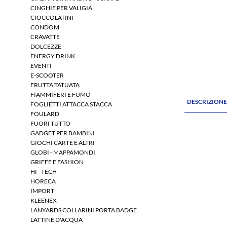
CINGHIE PER VALIGIA
CIOCCOLATINI
CONDOM
CRAVATTE
DOLCEZZE
ENERGY DRINK
EVENTI
E-SCOOTER
FRUTTA TATUATA
FIAMMIFERI E FUMO
DESCRIZION
FOGLIETTI ATTACCA STACCA
FOULARD
FUORI TUTTO
GADGET PER BAMBINI
GIOCHI CARTE E ALTRI
GLOBI - MAPPAMONDI
GRIFFE E FASHION
HI - TECH
HORECA
IMPORT
KLEENEX
LANYARDS COLLARINI PORTA BADGE
LATTINE D'ACQUA