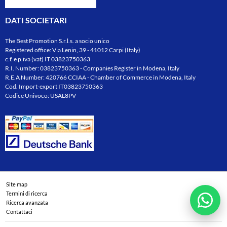
DATI SOCIETARI
The Best Promotion S.r.l.s. a socio unico
Registered office: Via Lenin, 39 - 41012 Carpi (Italy)
c.f. e p.iva (vat) IT 03823750363
R.I. Number: 03823750363 - Companies Register in Modena, Italy
R.E.A Number: 420766 CCIAA - Chamber of Commerce in Modena, Italy
Cod. Import-export IT03823750363
Codice Univoco: USAL8PV
Site map
Termini di ricerca
Ricerca avanzata
Contattaci