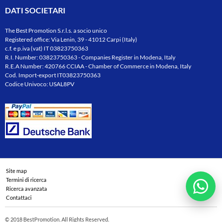
DATI SOCIETARI
The Best Promotion S.r.l.s. a socio unico
Registered office: Via Lenin, 39 - 41012 Carpi (Italy)
c.f. e p.iva (vat) IT 03823750363
R.I. Number: 03823750363 - Companies Register in Modena, Italy
R.E.A Number: 420766 CCIAA - Chamber of Commerce in Modena, Italy
Cod. Import-export IT03823750363
Codice Univoco: USAL8PV
Site map
Termini di ricerca
Ricerca avanzata
Contattaci
© 2018 BestPromotion. All Rights Reserved.