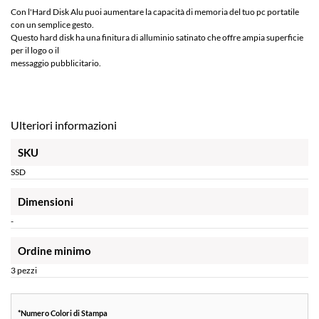
Con l'Hard Disk Alu puoi aumentare la capacità di memoria del tuo pc portatile
con un semplice gesto.
Questo hard disk ha una finitura di alluminio satinato che offre ampia superficie
per il logo o il
messaggio pubblicitario.
Ulteriori informazioni
SKU
SSD
Dimensioni
-
Ordine minimo
3 pezzi
*
Numero Colori di Stampa