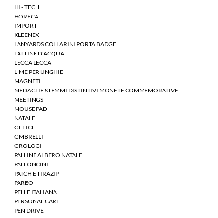
HI - TECH
HORECA
IMPORT
KLEENEX
LANYARDS COLLARINI PORTA BADGE
LATTINE D'ACQUA
LECCA LECCA
LIME PER UNGHIE
MAGNETI
MEDAGLIE STEMMI DISTINTIVI MONETE COMMEMORATIVE
MEETINGS
MOUSE PAD
NATALE
OFFICE
OMBRELLI
OROLOGI
PALLINE ALBERO NATALE
PALLONCINI
PATCH E TIRAZIP
PAREO
PELLE ITALIANA
PERSONAL CARE
PEN DRIVE