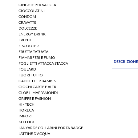
CINGHIE PER VALIGIA
CIOCCOLATINI
CONDOM
CRAVATTE
DOLCEZZE
ENERGY DRINK
EVENTI
E-SCOOTER
FRUTTA TATUATA
FIAMMIFERI E FUMO
DESCRIZION
FOGLIETTI ATTACCA STACCA
FOULARD
FUORI TUTTO
GADGET PER BAMBINI
GIOCHI CARTE E ALTRI
GLOBI - MAPPAMONDI
GRIFFE E FASHION
HI - TECH
HORECA
IMPORT
KLEENEX
LANYARDS COLLARINI PORTA BADGE
LATTINE D'ACQUA