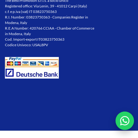
The Best Promotion S.r.l.s. a socio unico
Registered office: Via Lenin, 39 - 41012 Carpi (Italy)
c.f. e p.iva (vat) IT 03823750363
R.I. Number: 03823750363 - Companies Register in
Modena, Italy
R.E.A Number: 420766 CCIAA - Chamber of Commerce
in Modena, Italy
Cod. Import-export IT03823750363
Codice Univoco: USAL8PV