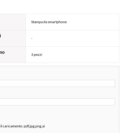
Stampa da smartphone
i
-
mo
3 pezzi
 il caricamento:
pdf,jpg,png,ai