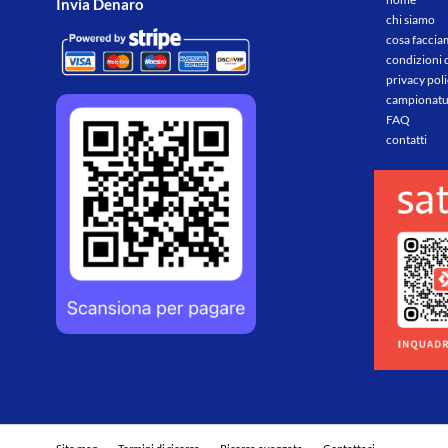
Invia Denaro
chi siamo
cosa facci
condizioni 
privacy pol
campionatu
FAQ
contatti