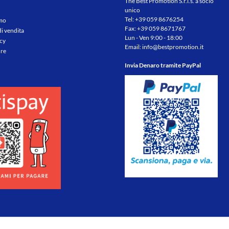
The Best Promotion S.r.l.s. a socio
unico
Tel:
+39 059 8676254
amo
Fax: +39 059 8671767
di vendita
Lun - Ven 9:00 - 18:00
icy
Email:
info@bestpromotion.it
re
Invia Denaro tramite PayPal