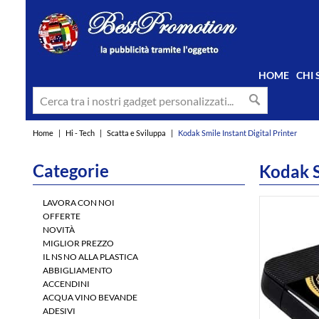
HOME
CHI
Home
|
Hi - Tech
|
Scatta e Sviluppa
|
Kodak Smile Instant Digital Printer
Categorie
Kodak S
LAVORA CON NOI
OFFERTE
NOVITÀ
MIGLIOR PREZZO
IL NS NO ALLA PLASTICA
ABBIGLIAMENTO
ACCENDINI
ACQUA VINO BEVANDE
ADESIVI