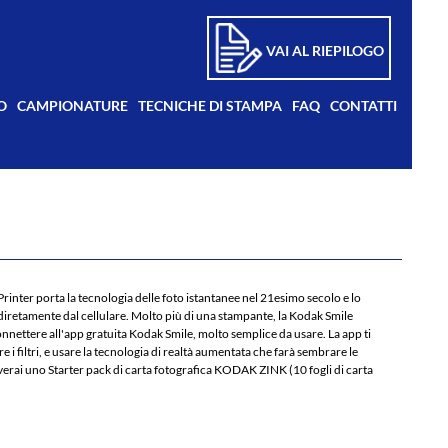
VAI AL RIEPILOGO
O
CAMPIONATURE
TECNICHE DI STAMPA
FAQ
CONTATTI
Printer porta la tecnologia delle foto istantanee nel 21esimo secolo e lo
o diretamente dal cellulare. Molto più di una stampante, la Kodak Smile
connettere all'app gratuita Kodak Smile, molto semplice da usare. La app ti
re i filtri, e usare la tecnologia di realtà aumentata che farà sembrare le
overai uno Starter pack di carta fotografica KODAK ZINK (10 fogli di carta