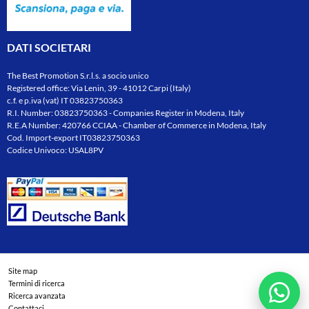
DATI SOCIETARI
The Best Promotion S.r.l.s. a socio unico
Registered office: Via Lenin, 39 - 41012 Carpi (Italy)
c.f. e p.iva (vat) IT 03823750363
R.I. Number: 03823750363 - Companies Register in Modena, Italy
R.E.A Number: 420766 CCIAA - Chamber of Commerce in Modena, Italy
Cod. Import-export IT03823750363
Codice Univoco: USAL8PV
Site map
Termini di ricerca
Ricerca avanzata
Contattaci