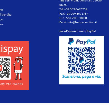
The Best Promotion S.r.l.s. a socio
unico
Tel:
+39 059 8676254
amo
Fax: +39 059 8671767
di vendita
Lun - Ven 9:00 - 18:00
icy
Email:
info@bestpromotion.it
re
Invia Denaro tramite PayPal