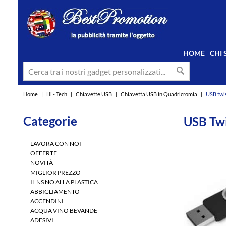
HOME
CHI
Home
|
Hi - Tech
|
Chiavette USB
|
Chiavetta USB in Quadricromia
|
USB twi
Categorie
USB Twi
LAVORA CON NOI
OFFERTE
NOVITÀ
MIGLIOR PREZZO
IL NS NO ALLA PLASTICA
ABBIGLIAMENTO
ACCENDINI
ACQUA VINO BEVANDE
ADESIVI