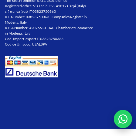
The Best Promotion S.r.l.s. a socio unico
Registered office: Via Lenin, 39 - 41012 Carpi (Italy)
c.f. e p.iva (vat) IT 03823750363
R.I. Number: 03823750363 - Companies Register in
Modena, Italy
R.E.A Number: 420766 CCIAA - Chamber of Commerce
in Modena, Italy
Cod. Import-export IT03823750363
Codice Univoco: USAL8PV