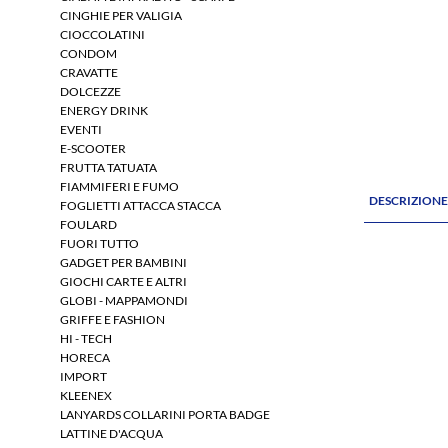
CINGHIE PER VALIGIA
CIOCCOLATINI
CONDOM
CRAVATTE
DOLCEZZE
ENERGY DRINK
EVENTI
E-SCOOTER
FRUTTA TATUATA
FIAMMIFERI E FUMO
DESCRIZION
FOGLIETTI ATTACCA STACCA
FOULARD
FUORI TUTTO
GADGET PER BAMBINI
GIOCHI CARTE E ALTRI
GLOBI - MAPPAMONDI
GRIFFE E FASHION
HI - TECH
HORECA
IMPORT
KLEENEX
LANYARDS COLLARINI PORTA BADGE
LATTINE D'ACQUA