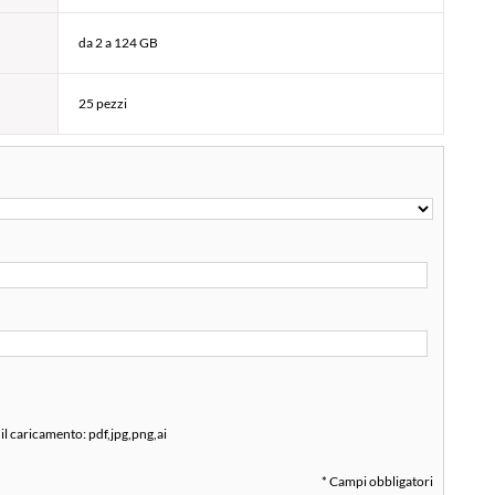
da 2 a 124 GB
25 pezzi
 il caricamento:
pdf,jpg,png,ai
* Campi obbligatori