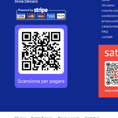
Invia Denaro
chi siamo
cosa facci
condizioni 
privacy pol
campionatu
FAQ
contatti