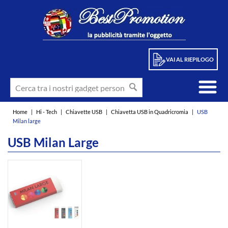
VAI AL RIEPILOGO
Home
|
Hi - Tech
|
Chiavette USB
|
Chiavetta USB in Quadricromia
|
USB
Milan large
USB Milan Large