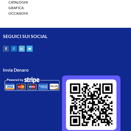
CATALOGHI
GRAFICA
OCCASIONI
SEGUICI SUI SOCIAL
Invia Denaro