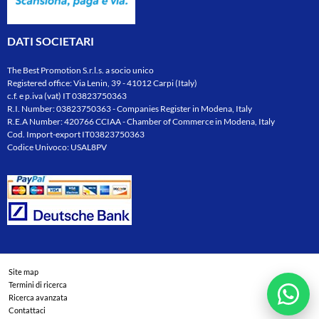
DATI SOCIETARI
The Best Promotion S.r.l.s. a socio unico
Registered office: Via Lenin, 39 - 41012 Carpi (Italy)
c.f. e p.iva (vat) IT 03823750363
R.I. Number: 03823750363 - Companies Register in Modena, Italy
R.E.A Number: 420766 CCIAA - Chamber of Commerce in Modena, Italy
Cod. Import-export IT03823750363
Codice Univoco: USAL8PV
Site map
Termini di ricerca
Ricerca avanzata
Contattaci