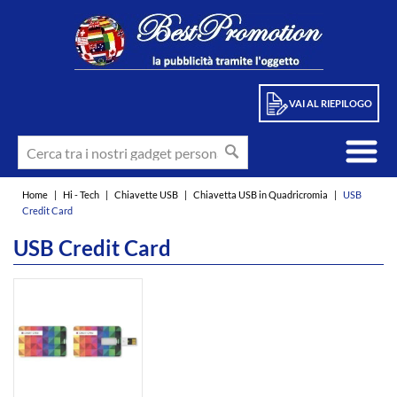
VAI AL RIEPILOGO
Home
|
Hi - Tech
|
Chiavette USB
|
Chiavetta USB in Quadricromia
|
USB
Credit Card
USB Credit Card