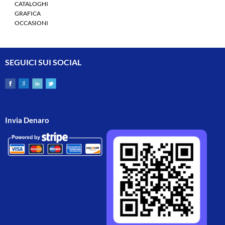
CATALOGHI
GRAFICA
OCCASIONI
SEGUICI SUI SOCIAL
Invia Denaro