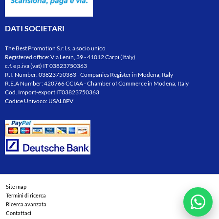
DATI SOCIETARI
The Best Promotion S.r.l.s. a socio unico
Registered office: Via Lenin, 39 - 41012 Carpi (Italy)
c.f. e p.iva (vat) IT 03823750363
R.I. Number: 03823750363 - Companies Register in Modena, Italy
R.E.A Number: 420766 CCIAA - Chamber of Commerce in Modena, Italy
Cod. Import-export IT03823750363
Codice Univoco: USAL8PV
Site map
Termini di ricerca
Ricerca avanzata
Contattaci