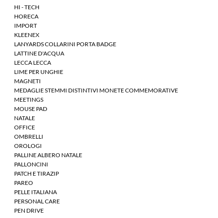
HI - TECH
HORECA
IMPORT
KLEENEX
LANYARDS COLLARINI PORTA BADGE
LATTINE D'ACQUA
LECCA LECCA
LIME PER UNGHIE
MAGNETI
MEDAGLIE STEMMI DISTINTIVI MONETE COMMEMORATIVE
MEETINGS
MOUSE PAD
NATALE
OFFICE
OMBRELLI
OROLOGI
PALLINE ALBERO NATALE
PALLONCINI
PATCH E TIRAZIP
PAREO
PELLE ITALIANA
PERSONAL CARE
PEN DRIVE