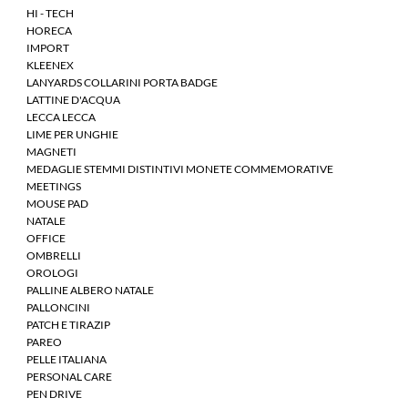
HI - TECH
HORECA
IMPORT
KLEENEX
LANYARDS COLLARINI PORTA BADGE
LATTINE D'ACQUA
LECCA LECCA
LIME PER UNGHIE
MAGNETI
MEDAGLIE STEMMI DISTINTIVI MONETE COMMEMORATIVE
MEETINGS
MOUSE PAD
NATALE
OFFICE
OMBRELLI
OROLOGI
PALLINE ALBERO NATALE
PALLONCINI
PATCH E TIRAZIP
PAREO
PELLE ITALIANA
PERSONAL CARE
PEN DRIVE