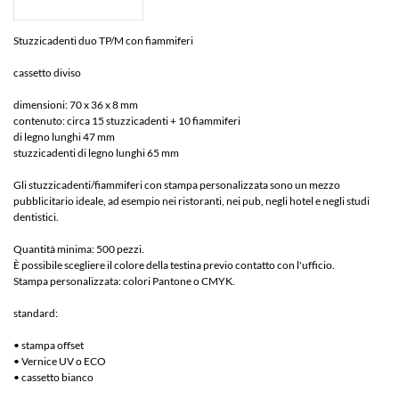
Stuzzicadenti duo TP/M con fiammiferi
cassetto diviso
dimensioni: 70 x 36 x 8 mm
contenuto: circa 15 stuzzicadenti + 10 fiammiferi
di legno lunghi 47 mm
stuzzicadenti di legno lunghi 65 mm
Gli stuzzicadenti/fiammiferi con stampa personalizzata sono un mezzo
pubblicitario ideale, ad esempio nei ristoranti, nei pub, negli hotel e negli studi
dentistici.
Quantità minima: 500 pezzi.
È possibile scegliere il colore della testina previo contatto con l'ufficio.
Stampa personalizzata: colori Pantone o CMYK.
standard:
• stampa offset
• Vernice UV o ECO
• cassetto bianco