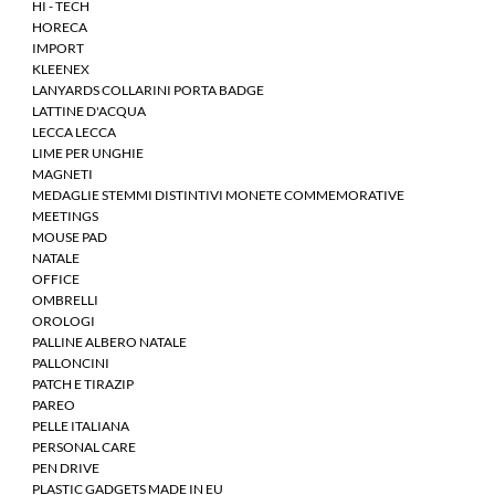
HI - TECH
HORECA
IMPORT
KLEENEX
LANYARDS COLLARINI PORTA BADGE
LATTINE D'ACQUA
LECCA LECCA
LIME PER UNGHIE
MAGNETI
MEDAGLIE STEMMI DISTINTIVI MONETE COMMEMORATIVE
MEETINGS
MOUSE PAD
NATALE
OFFICE
OMBRELLI
OROLOGI
PALLINE ALBERO NATALE
PALLONCINI
PATCH E TIRAZIP
PAREO
PELLE ITALIANA
PERSONAL CARE
PEN DRIVE
PLASTIC GADGETS MADE IN EU