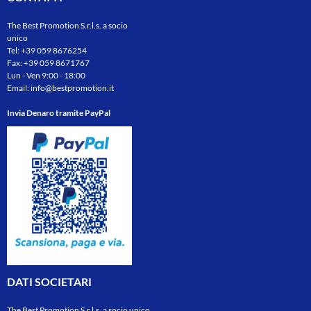
The Best Promotion S.r.l.s. a socio
unico
Tel:
+39 059 8676254
Fax: +39 059 8671767
Lun - Ven 9:00 - 18:00
Email:
info@bestpromotion.it
Invia Denaro tramite PayPal
DATI SOCIETARI
The Best Promotion S.r.l.s. a socio unico