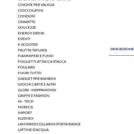
CINGHIE PER VALIGIA
CIOCCOLATINI
CONDOM
CRAVATTE
DOLCEZZE
ENERGY DRINK
EVENTI
E-SCOOTER
DESCRIZION
FRUTTA TATUATA
FIAMMIFERI E FUMO
FOGLIETTI ATTACCA STACCA
FOULARD
FUORI TUTTO
GADGET PER BAMBINI
GIOCHI CARTE E ALTRI
GLOBI - MAPPAMONDI
GRIFFE E FASHION
HI - TECH
HORECA
IMPORT
KLEENEX
LANYARDS COLLARINI PORTA BADGE
LATTINE D'ACQUA