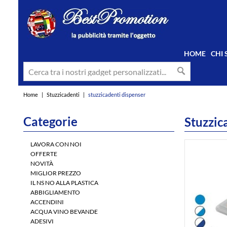
HOME
CHI
Home
|
Stuzzicadenti
|
stuzzicadenti dispenser
Categorie
Stuzzic
LAVORA CON NOI
OFFERTE
NOVITÀ
MIGLIOR PREZZO
IL NS NO ALLA PLASTICA
ABBIGLIAMENTO
ACCENDINI
ACQUA VINO BEVANDE
ADESIVI