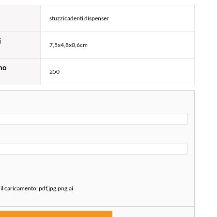
stuzzicadenti dispenser
i
7,5x4,8x0,6cm
mo
250
 il caricamento:
pdf,jpg,png,ai