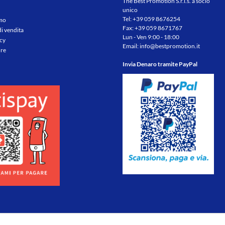
The Best Promotion S.r.l.s. a socio
unico
Tel:
+39 059 8676254
amo
Fax: +39 059 8671767
di vendita
Lun - Ven 9:00 - 18:00
icy
Email:
info@bestpromotion.it
re
Invia Denaro tramite PayPal