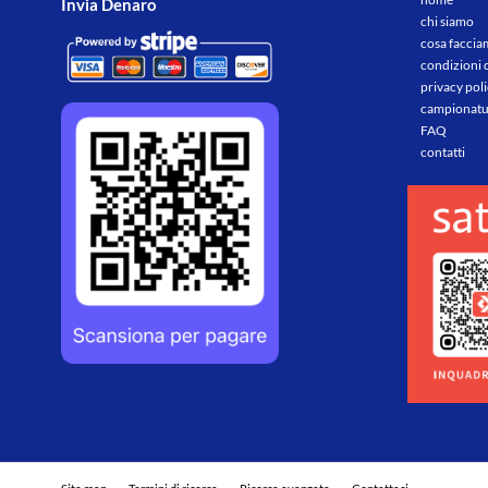
Invia Denaro
chi siamo
cosa facci
condizioni 
privacy pol
campionatu
FAQ
contatti