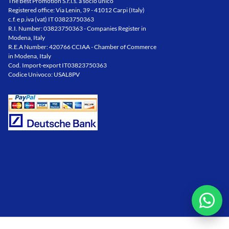
The Best Promotion S.r.l.s. a socio unico
Registered office: Via Lenin, 39 - 41012 Carpi (Italy)
c.f. e p.iva (vat) IT 03823750363
R.I. Number: 03823750363 - Companies Register in
Modena, Italy
R.E.A Number: 420766 CCIAA - Chamber of Commerce
in Modena, Italy
Cod. Import-export IT03823750363
Codice Univoco: USAL8PV