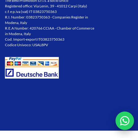
The Best Promotion S.r.l.s. a socio unico
Registered office: Via Lenin, 39 - 41012 Carpi (Italy)
c.f. e p.iva (vat) IT 03823750363
R.I. Number: 03823750363 - Companies Register in
Modena, Italy
R.E.A Number: 420766 CCIAA - Chamber of Commerce
in Modena, Italy
Cod. Import-export IT03823750363
Codice Univoco: USAL8PV