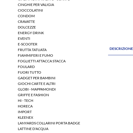
CINGHIE PER VALIGIA
CIOCCOLATINI
CONDOM
CRAVATTE
DOLCEZZE
ENERGY DRINK
EVENTI
E-SCOOTER
DESCRIZION
FRUTTA TATUATA
FIAMMIFERI E FUMO
FOGLIETTI ATTACCA STACCA
FOULARD
FUORI TUTTO
GADGET PER BAMBINI
GIOCHI CARTE E ALTRI
GLOBI - MAPPAMONDI
GRIFFE E FASHION
HI - TECH
HORECA
IMPORT
KLEENEX
LANYARDS COLLARINI PORTA BADGE
LATTINE D'ACQUA