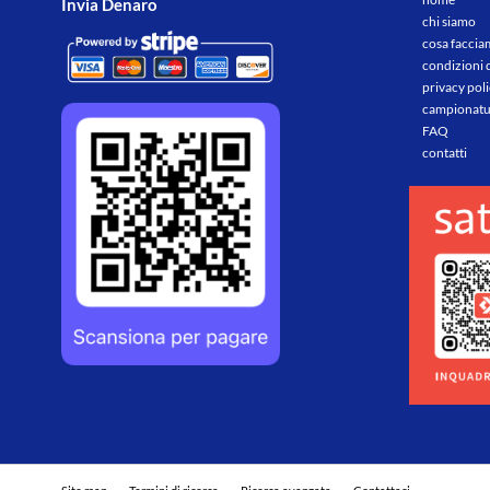
Invia Denaro
chi siamo
cosa facci
condizioni 
privacy pol
campionatu
FAQ
contatti