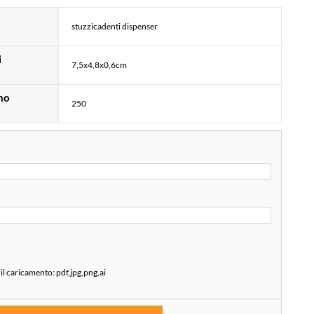
stuzzicadenti dispenser
i
7,5x4,8x0,6cm
mo
250
 il caricamento:
pdf,jpg,png,ai