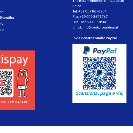
The Best Promotion S.r.l.s. a socio
unico
Tel:
+39 059 8676254
amo
Fax: +39 059 8671767
di vendita
Lun - Ven 9:00 - 18:00
icy
Email:
info@bestpromotion.it
re
Invia Denaro tramite PayPal