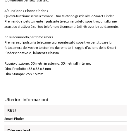
tuo telefono per segnalartelo.
4/Funzione « Phone Finder »
Questa funzione serve a trovare il tuo telefono grazie al tuo Smart Finder.
Premendo ripetutamente il pulsante telecamera del dispositivo, un allarme
acustico si attiverà sul tuo telefono e ti consentirà di ritrovarlo rapidamente.
5/ Telecomando per fotocamera
Premere sul pulsante telecamera presente sul dispositivo per attivare la
fotocamera del vostro telefonino da remoto. Il raggio d’azione dello Smart
Finder è notevole , la latenza è bassa.
Raggio d’azione : 50 metri in esterno, 35 metri all’interno.
Dim. Prodotto : 38 x 38 x 6 mm
Dim. Stampa : 25 x 15 mm
Ulteriori informazioni
SKU
Smart Finder
Dimensioni