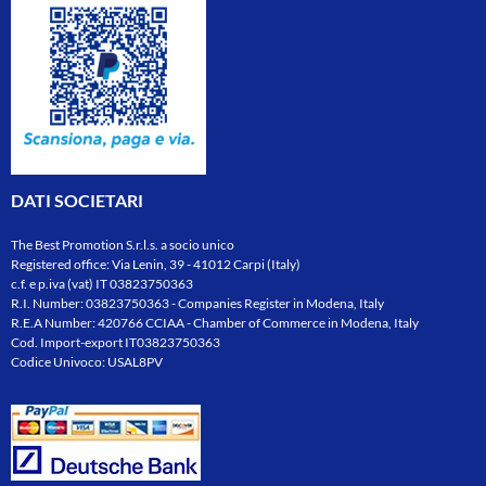
DATI SOCIETARI
The Best Promotion S.r.l.s. a socio unico
Registered office: Via Lenin, 39 - 41012 Carpi (Italy)
c.f. e p.iva (vat) IT 03823750363
R.I. Number: 03823750363 - Companies Register in Modena, Italy
R.E.A Number: 420766 CCIAA - Chamber of Commerce in Modena, Italy
Cod. Import-export IT03823750363
Codice Univoco: USAL8PV