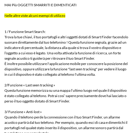
MAI Più OGGETTI SMARRITI E DIMENTICATI
Nelle altre viste alcuni esempi di utilizzo
1 / Funzione Smart Search:
Trova la tue chiavi, il tuo portafogli e altri oggetti dotati di Smart Finder facendolo
suonare direttamente dal tuo telefonino ! Questa funzione segnala, grazie ad un
indicatore di percentuale, la distanza alla quale si trova il vostro dispositivo e
l’oggetto a cui esso è legato. Una volta attivata la funzione di ricerca, un forte
segnale acustico ti guiderà per ritrovare il tuo Smart Finder.
È inoltre possibile utilizzare l'applicazione mobile per conoscere la posizione del
dispositivo, oppure utilizzare la funzione "last seen tracking" per vedere il luogo
in cui il dispositvo è stato collegato al telefono l'ultima volta.
2/Funzione « Last seen tracking »
Questa funzione memorizza su una mappa l’ultimo luogo nel quale il dispositivo
è stato collegato al telefono. Potrai cosi’ sapere precisamente dove hai lasciato o
perso il tuo oggetto dotato di Smart Finder.
3/ Funzione « Anti-lost »
Quando il telefono perde la connessione con il tuo Smart Finder, un allarme
acustico partirà dal tuo telefono. Per esempio, quando esci di casa e dimentichi il
portafogli nel qualeè stato inserito il dispositivo, un allarme sonoro partirà dal