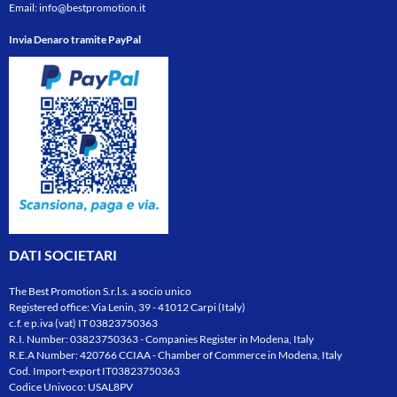
Email:
info@bestpromotion.it
Invia Denaro tramite PayPal
DATI SOCIETARI
The Best Promotion S.r.l.s. a socio unico
Registered office: Via Lenin, 39 - 41012 Carpi (Italy)
c.f. e p.iva (vat) IT 03823750363
R.I. Number: 03823750363 - Companies Register in Modena, Italy
R.E.A Number: 420766 CCIAA - Chamber of Commerce in Modena, Italy
Cod. Import-export IT03823750363
Codice Univoco: USAL8PV