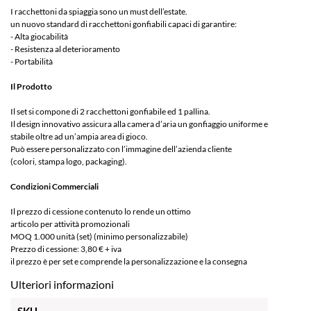
I racchettoni da spiaggia sono un must dell’estate.
un nuovo standard di racchettoni gonfiabili capaci di garantire:
- Alta giocabilità
- Resistenza al deterioramento
- Portabilità
Il Prodotto
Il set si compone di 2 racchettoni gonfiabile ed 1 pallina.
Il design innovativo assicura alla camera d’aria un gonfiaggio uniforme e
stabile oltre ad un’ampia area di gioco.
Può essere personalizzato con l’immagine dell’azienda cliente
(colori, stampa logo, packaging).
Condizioni Commerciali
Il prezzo di cessione contenuto lo rende un ottimo
articolo per attività promozionali
MOQ 1.000 unità (set) (minimo personalizzabile)
Prezzo di cessione: 3,80 € + iva
il prezzo è per set e comprende la personalizzazione e la consegna
Ulteriori informazioni