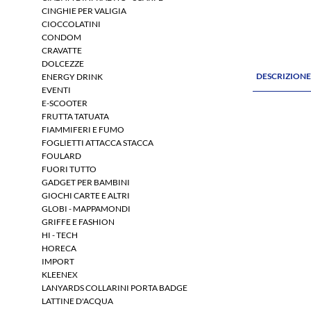
CINGHIE PER VALIGIA
CIOCCOLATINI
CONDOM
CRAVATTE
DOLCEZZE
DESCRIZION
ENERGY DRINK
EVENTI
E-SCOOTER
FRUTTA TATUATA
FIAMMIFERI E FUMO
FOGLIETTI ATTACCA STACCA
FOULARD
FUORI TUTTO
GADGET PER BAMBINI
GIOCHI CARTE E ALTRI
GLOBI - MAPPAMONDI
GRIFFE E FASHION
HI - TECH
HORECA
IMPORT
KLEENEX
LANYARDS COLLARINI PORTA BADGE
LATTINE D'ACQUA