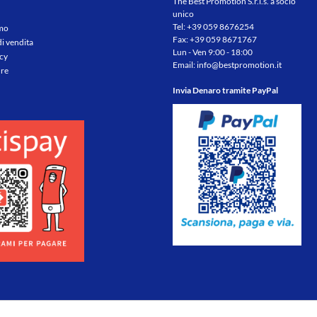
The Best Promotion S.r.l.s. a socio
unico
Tel:
+39 059 8676254
amo
Fax: +39 059 8671767
di vendita
Lun - Ven 9:00 - 18:00
icy
Email:
info@bestpromotion.it
re
Invia Denaro tramite PayPal