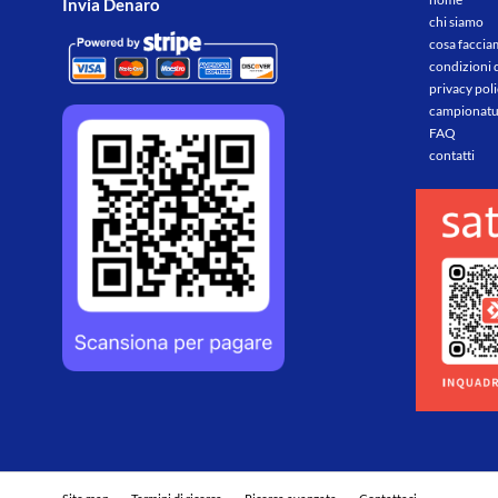
Invia Denaro
chi siamo
cosa facci
condizioni 
privacy pol
campionatu
FAQ
contatti