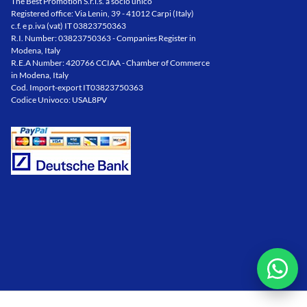
The Best Promotion S.r.l.s. a socio unico
Registered office: Via Lenin, 39 - 41012 Carpi (Italy)
c.f. e p.iva (vat) IT 03823750363
R.I. Number: 03823750363 - Companies Register in
Modena, Italy
R.E.A Number: 420766 CCIAA - Chamber of Commerce
in Modena, Italy
Cod. Import-export IT03823750363
Codice Univoco: USAL8PV