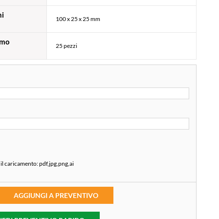
i
100 x 25 x 25 mm
imo
25 pezzi
 il caricamento:
pdf,jpg,png,ai
AGGIUNGI A PREVENTIVO