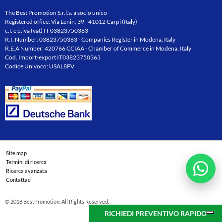
The Best Promotion S.r.l.s. a socio unico
Registered office: Via Lenin, 39 - 41012 Carpi (Italy)
c.f. e p.iva (vat) IT 03823750363
R.I. Number: 03823750363 - Companies Register in Modena, Italy
R.E.A Number: 420766 CCIAA - Chamber of Commerce in Modena, Italy
Cod. Import-export IT03823750363
Codice Univoco: USAL8PV
Site map
Termini di ricerca
Ricerca avanzata
Contattaci
© 2018 BestPromotion. All Rights Reserved.
RICHIEDI PREVENTIVO RAPIDO