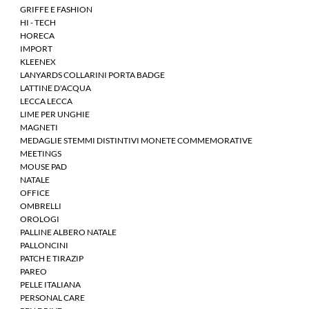
GRIFFE E FASHION
HI - TECH
HORECA
IMPORT
KLEENEX
LANYARDS COLLARINI PORTA BADGE
LATTINE D'ACQUA
LECCA LECCA
LIME PER UNGHIE
MAGNETI
MEDAGLIE STEMMI DISTINTIVI MONETE COMMEMORATIVE
MEETINGS
MOUSE PAD
NATALE
OFFICE
OMBRELLI
OROLOGI
PALLINE ALBERO NATALE
PALLONCINI
PATCH E TIRAZIP
PAREO
PELLE ITALIANA
PERSONAL CARE