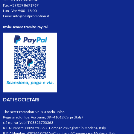
Fax: +39 059 8671767
Lun - Ven 9:00 - 18:00
Email:
info@bestpromotion.it
Invia Denaro tramite PayPal
DATI SOCIETARI
The Best Promotion S.r.l.s. a socio unico
Registered office: Via Lenin, 39 - 41012 Carpi (Italy)
c.f. e p.iva (vat) IT 03823750363
R.I. Number: 03823750363 - Companies Register in Modena, Italy
R.E.A Number: 420766 CCIAA - Chamber of Commerce in Modena, Italy