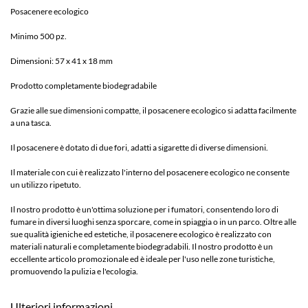
Posacenere ecologico
Minimo 500 pz.
Dimensioni: 57 x 41 x 18 mm
Prodotto completamente biodegradabile
Grazie alle sue dimensioni compatte, il posacenere ecologico si adatta facilmente
a una tasca.
Il posacenere è dotato di due fori, adatti a sigarette di diverse dimensioni.
Il materiale con cui è realizzato l'interno del posacenere ecologico ne consente
un utilizzo ripetuto.
Il nostro prodotto è un'ottima soluzione per i fumatori, consentendo loro di
fumare in diversi luoghi senza sporcare, come in spiaggia o in un parco. Oltre alle
sue qualità igieniche ed estetiche, il posacenere ecologico è realizzato con
materiali naturali e completamente biodegradabili. Il nostro prodotto è un
eccellente articolo promozionale ed è ideale per l'uso nelle zone turistiche,
promuovendo la pulizia e l'ecologia.
Ulteriori informazioni