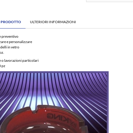
E PRODOTTO
ULTERIORI INFORMAZIONI
e preventivo
zare e personalizzare
elli in vetro
pz.
 o lavorazioni particolari
 pz