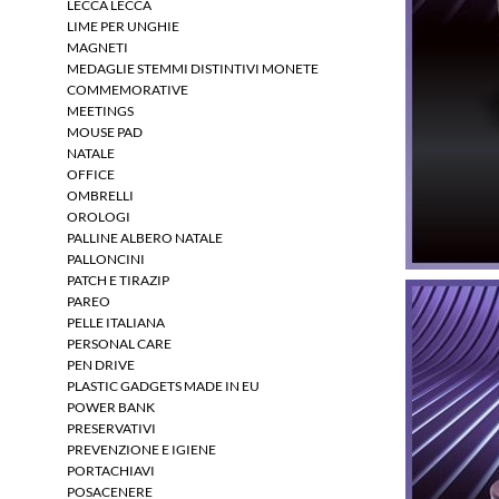
LECCA LECCA
LIME PER UNGHIE
MAGNETI
MEDAGLIE STEMMI DISTINTIVI MONETE
COMMEMORATIVE
MEETINGS
MOUSE PAD
NATALE
OFFICE
OMBRELLI
OROLOGI
PALLINE ALBERO NATALE
PALLONCINI
PATCH E TIRAZIP
PAREO
PELLE ITALIANA
PERSONAL CARE
PEN DRIVE
PLASTIC GADGETS MADE IN EU
POWER BANK
PRESERVATIVI
PREVENZIONE E IGIENE
PORTACHIAVI
POSACENERE