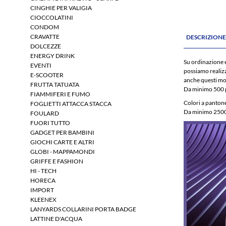
CINGHIE PER VALIGIA
CIOCCOLATINI
CONDOM
CRAVATTE
DESCRIZION
DOLCEZZE
ENERGY DRINK
Su ordinazione 
EVENTI
possiamo realiz
E-SCOOTER
anche questi mod
FRUTTA TATUATA
Da minimo 500 
FIAMMIFERI E FUMO
Colori a pantone
FOGLIETTI ATTACCA STACCA
Da minimo 2500
FOULARD
FUORI TUTTO
GADGET PER BAMBINI
GIOCHI CARTE E ALTRI
GLOBI - MAPPAMONDI
GRIFFE E FASHION
HI - TECH
HORECA
IMPORT
KLEENEX
LANYARDS COLLARINI PORTA BADGE
LATTINE D'ACQUA