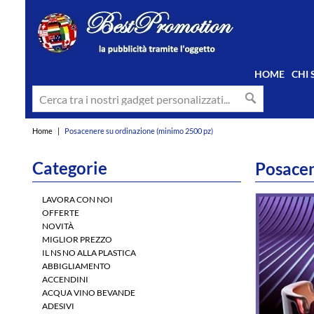
HOME
CHI
Home
|
Posacenere su ordinazione (minimo 2500 pz)
Categorie
Posacen
LAVORA CON NOI
OFFERTE
NOVITÀ
MIGLIOR PREZZO
IL NS NO ALLA PLASTICA
ABBIGLIAMENTO
ACCENDINI
ACQUA VINO BEVANDE
ADESIVI