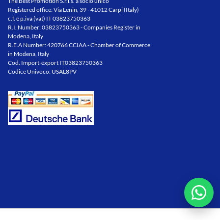
The Best Promotion S.r.l.s. a socio unico
Registered office: Via Lenin, 39 - 41012 Carpi (Italy)
c.f. e p.iva (vat) IT 03823750363
R.I. Number: 03823750363 - Companies Register in
Modena, Italy
R.E.A Number: 420766 CCIAA - Chamber of Commerce
in Modena, Italy
Cod. Import-export IT03823750363
Codice Univoco: USAL8PV