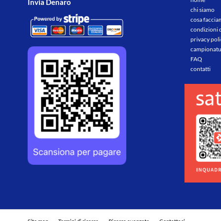
Invia Denaro
chi siamo
cosa facci
condizioni 
privacy pol
campionatu
FAQ
contatti