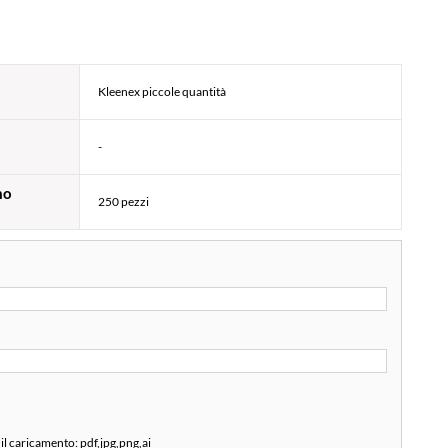
Kleenex piccole quantità
-
mo
250 pezzi
 il caricamento:
pdf,jpg,png,ai