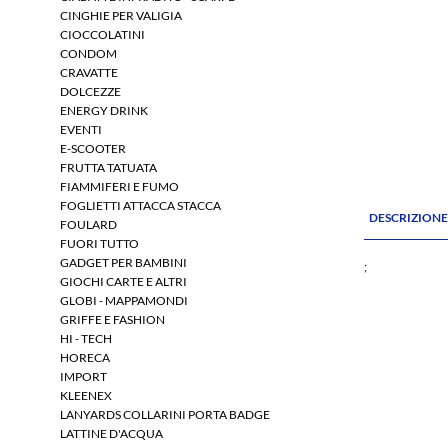
CINGHIE PER VALIGIA
CIOCCOLATINI
CONDOM
CRAVATTE
DOLCEZZE
ENERGY DRINK
EVENTI
E-SCOOTER
FRUTTA TATUATA
FIAMMIFERI E FUMO
FOGLIETTI ATTACCA STACCA
DESCRIZION
FOULARD
FUORI TUTTO
GADGET PER BAMBINI
;
GIOCHI CARTE E ALTRI
GLOBI - MAPPAMONDI
GRIFFE E FASHION
HI - TECH
HORECA
IMPORT
KLEENEX
LANYARDS COLLARINI PORTA BADGE
LATTINE D'ACQUA