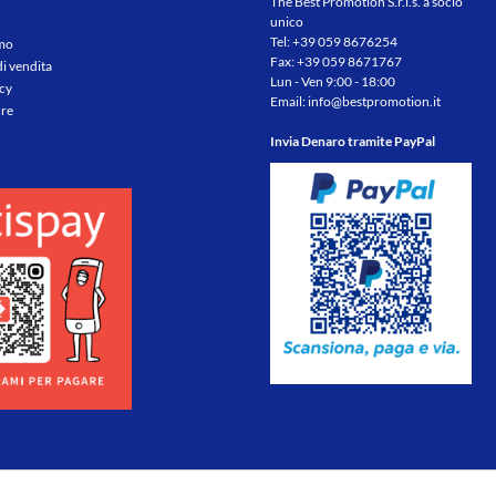
The Best Promotion S.r.l.s. a socio
unico
Tel:
+39 059 8676254
amo
Fax: +39 059 8671767
di vendita
Lun - Ven 9:00 - 18:00
icy
Email:
info@bestpromotion.it
re
Invia Denaro tramite PayPal