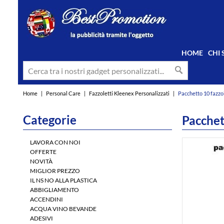
HOME
CHI
Home
|
Personal Care
|
Fazzoletti Kleenex Personalizzati
|
Pacchetto 10 fazzol
Categorie
Pacchet
LAVORA CON NOI
OFFERTE
NOVITÀ
MIGLIOR PREZZO
IL NS NO ALLA PLASTICA
ABBIGLIAMENTO
ACCENDINI
ACQUA VINO BEVANDE
ADESIVI