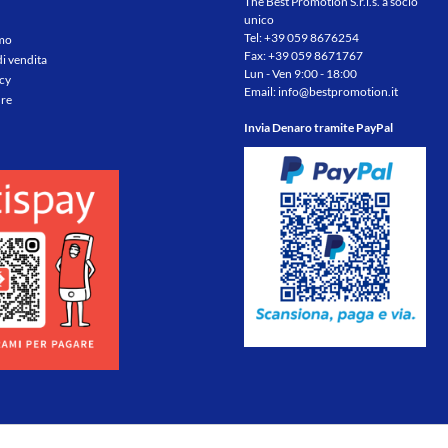
The Best Promotion S.r.l.s. a socio
unico
Tel:
+39 059 8676254
amo
Fax: +39 059 8671767
di vendita
Lun - Ven 9:00 - 18:00
icy
Email:
info@bestpromotion.it
re
Invia Denaro tramite PayPal