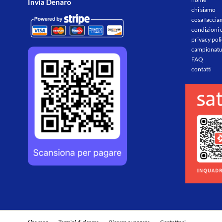
Invia Denaro
chi siamo
cosa facci
condizioni 
privacy pol
campionatu
FAQ
contatti