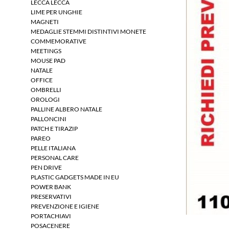
LECCA LECCA
LIME PER UNGHIE
MAGNETI
MEDAGLIE STEMMI DISTINTIVI MONETE
COMMEMORATIVE
MEETINGS
MOUSE PAD
NATALE
OFFICE
OMBRELLI
OROLOGI
PALLINE ALBERO NATALE
PALLONCINI
PATCH E TIRAZIP
PAREO
PELLE ITALIANA
PERSONAL CARE
PEN DRIVE
PLASTIC GADGETS MADE IN EU
POWER BANK
PRESERVATIVI
PREVENZIONE E IGIENE
PORTACHIAVI
POSACENERE