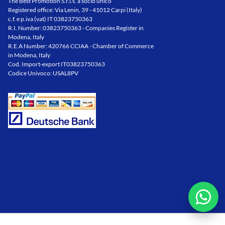
The Best Promotion S.r.l.s. a socio unico
Registered office: Via Lenin, 39 - 41012 Carpi (Italy)
c.f. e p.iva (vat) IT 03823750363
R.I. Number: 03823750363 - Companies Register in
Modena, Italy
R.E.A Number: 420766 CCIAA - Chamber of Commerce
in Modena, Italy
Cod. Import-export IT03823750363
Codice Univoco: USAL8PV