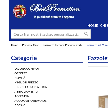
HOME
CHI
Home
|
Personal Care
|
Fazzoletti Kleenex Personalizzati
|
Fazzoletti art. 9565
Categorie
Fazzole
LAVORA CON NOI
OFFERTE
NOVITÀ
MIGLIOR PREZZO
IL NS NO ALLA PLASTICA
ABBIGLIAMENTO
ACCENDINI
ACQUA VINO BEVANDE
ADESIVI