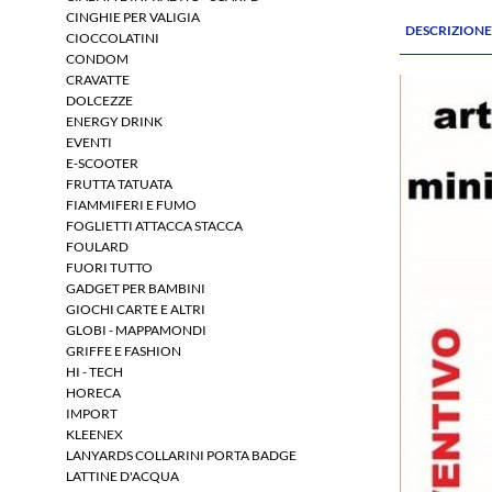
CINGHIE PER VALIGIA
DESCRIZION
CIOCCOLATINI
CONDOM
CRAVATTE
DOLCEZZE
ENERGY DRINK
EVENTI
E-SCOOTER
FRUTTA TATUATA
FIAMMIFERI E FUMO
FOGLIETTI ATTACCA STACCA
FOULARD
FUORI TUTTO
GADGET PER BAMBINI
GIOCHI CARTE E ALTRI
GLOBI - MAPPAMONDI
GRIFFE E FASHION
HI - TECH
HORECA
IMPORT
KLEENEX
LANYARDS COLLARINI PORTA BADGE
LATTINE D'ACQUA